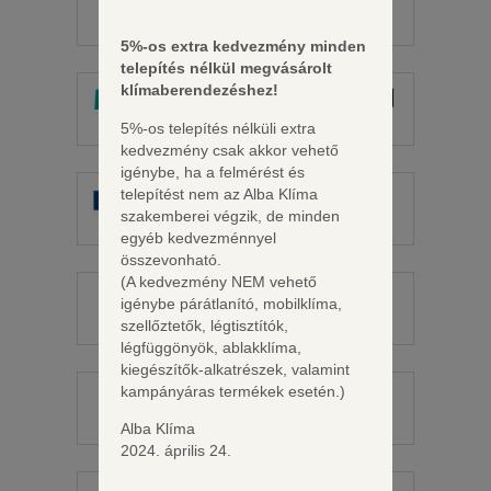
Haier
Hamilton Digital
5%-os extra kedvezmény minden
telepítés nélkül megvásárolt
klímaberendezéshez!
5%-os telepítés nélküli extra
Hisense
Hitachi
kedvezmény csak akkor vehető
igénybe, ha a felmérést és
telepítést nem az Alba Klíma
szakemberei végzik, de minden
Kaisai
Kinghome
egyéb kedvezménnyel
összevonható.
(A kedvezmény NEM vehető
igénybe párátlanító, mobilklíma,
szellőztetők, légtisztítók,
LG
MDV
légfüggönyök, ablakklíma,
kiegészítők-alkatrészek, valamint
kampányáras termékek esetén.)
Alba Klíma
Midea
Mitsubishi
2024. április 24.