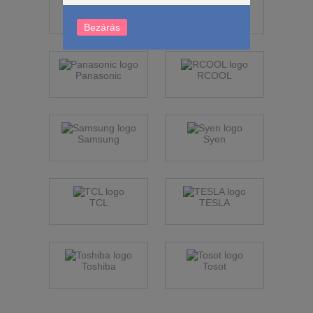
Nolsen
Nord
Bezárás
Panasonic
RCOOL
Samsung
Syen
TCL
TESLA
Toshiba
Tosot