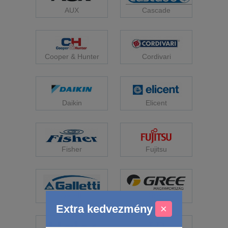
Cascade
AUX
Cooper & Hunter
Cordivari
Daikin
Elicent
Fisher
Fujitsu
Galletti
Gree
Extra kedvezmény
×