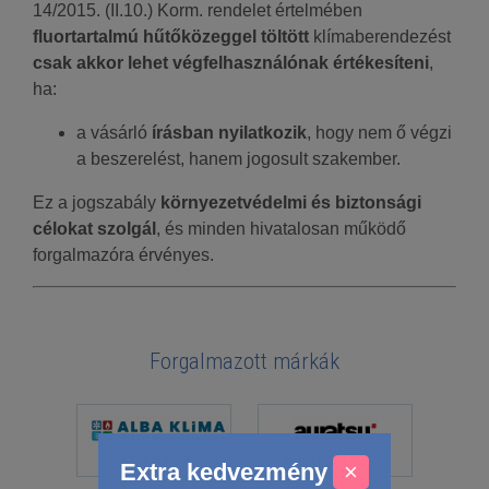
14/2015. (II.10.) Korm. rendelet értelmében
fluortartalmú hűtőközeggel töltött
klímaberendezést
csak akkor lehet végfelhasználónak értékesíteni
,
ha:
a vásárló
írásban nyilatkozik
, hogy nem ő végzi
a beszerelést, hanem jogosult szakember.
Ez a jogszabály
környezetvédelmi és biztonsági
célokat szolgál
, és minden hivatalosan működő
forgalmazóra érvényes.
Forgalmazott márkák
Alba Klíma
Auratsu Osaka
Extra kedvezmény
×