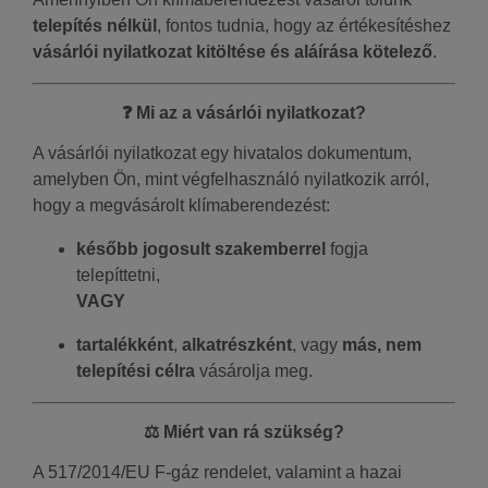
telepítés nélkül
, fontos tudnia, hogy az értékesítéshez
vásárlói nyilatkozat kitöltése és aláírása kötelező
.
❓ Mi az a vásárlói nyilatkozat?
A vásárlói nyilatkozat egy hivatalos dokumentum,
amelyben Ön, mint végfelhasználó nyilatkozik arról,
hogy a megvásárolt klímaberendezést:
később jogosult szakemberrel
fogja
telepíttetni,
VAGY
tartalékként
,
alkatrészként
, vagy
más, nem
telepítési célra
vásárolja meg.
⚖ Miért van rá szükség?
A 517/2014/EU F-gáz rendelet, valamint a hazai