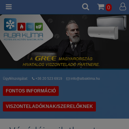
0
Ügyfélszolgálat:
+36 20 523 6919
info@albaklima.hu
FONTOS INFORMÁCIÓ
VISZONTELADÓKNAK/SZERELŐKNEK