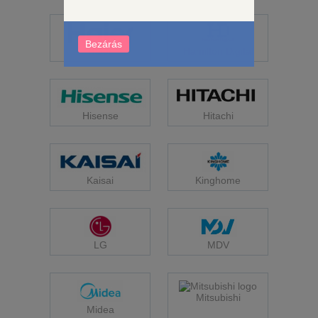
Bezárás
Haier
Hamilton Digital
Hisense
Hitachi
Kaisai
Kinghome
LG
MDV
Mitsubishi
Midea