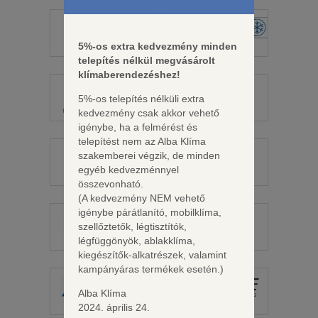
5%-os extra kedvezmény minden
Cascade
AUX
telepítés nélkül megvásárolt
klímaberendezéshez!
5%-os telepítés nélküli extra
Cooper & Hunter
Cordivari
kedvezmény csak akkor vehető
igénybe, ha a felmérést és
telepítést nem az Alba Klíma
szakemberei végzik, de minden
egyéb kedvezménnyel
Daikin
Elicent
összevonható.
(A kedvezmény NEM vehető
igénybe párátlanító, mobilklíma,
szellőztetők, légtisztítók,
Fisher
Fujitsu
légfüggönyök, ablakklíma,
kiegészítők-alkatrészek, valamint
kampányáras termékek esetén.)
Alba Klíma
Galletti
Gree
2024. április 24.