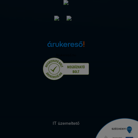
Árukereső.hu
IT üzemeltető