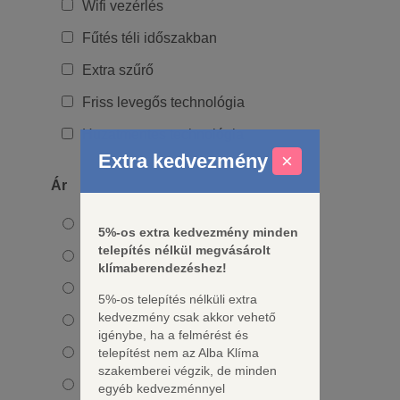
Wifi vezérlés
Fűtés téli időszakban
Extra szűrő
Friss levegős technológia
Huzatmentes technológia
Extra kedvezmény
×
Ár
Mindegy
5%-os extra kedvezmény minden
telepítés nélkül megvásárolt
0 - 100 ezer Ft
klímaberendezéshez!
100 - 200 ezer Ft
5%-os telepítés nélküli extra
kedvezmény csak akkor vehető
200 - 300 ezer Ft
igénybe, ha a felmérést és
300 - 400 ezer Ft
telepítést nem az Alba Klíma
szakemberei végzik, de minden
400 - 500 ezer Ft
egyéb kedvezménnyel