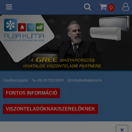
0
Ügyfélszolgálat:
+36 20 523 6919
info@albaklima.hu
FONTOS INFORMÁCIÓ
VISZONTELADÓKNAK/SZERELŐKNEK