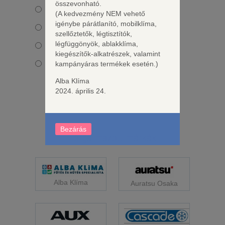
összevonható.
500 - 600 ezer Ft
(A kedvezmény NEM vehető
igénybe párátlanító, mobilklíma,
600 - 700 ezer Ft
szellőztetők, légtisztítók,
légfüggönyök, ablakklíma,
700 - 800 ezer Ft
kiegészítők-alkatrészek, valamint
800 - 900 ezer Ft
kampányáras termékek esetén.)
Alba Klíma
2024. április 24.
Bezárás
Forgalmazott márkák
Alba Klíma
Auratsu Osaka