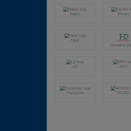
Daikin
Elicent
Haier
Hamilton Dig
LG
MDV
Panasonic
RCOOL