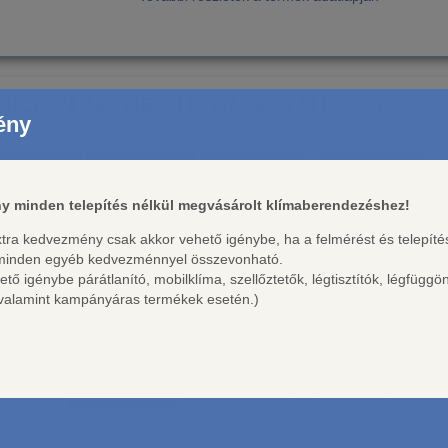
ILTON AETHER HAWI-120A / HAOI-120A 3,5
ény
szám: HAWI-120A / HAOI-120A
Hűtés
Fűtés
Hűtőközeg
Energiaosztály
,51 kW
3,81 kW
R32
A++/A+
y minden telepítés nélkül megvásárolt klímaberendezéshez!
extra kedvezmény csak akkor vehető igénybe, ha a felmérést és telepít
Tulajdonságok:
 minden egyéb kedvezménnyel összevonható.
SEER: 6,4
 igénybe párátlanító, mobilklíma, szellőztetők, légtisztítók, légfüggö
SCOP: 4,1
, valamint kampányáras termékek esetén.)
Jótállási idő: 36 hónap*
Wifi vezérlés
8 °C temperálás
Energiatakarékos üzem
Turbó üzemmód
Időzítő (programozható)
Infra távirányító