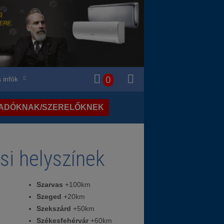
0
 infók
LADÓKNAK/SZERELŐKNEK
si helyszínek
Szarvas
+100km
Szeged
+20km
Szekszárd
+50km
Székesfehérvár
+60km