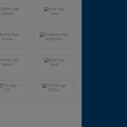
Galletti
Gree
Kaisai
Kinghome
Nolsen
Nord
TCL
TESLA