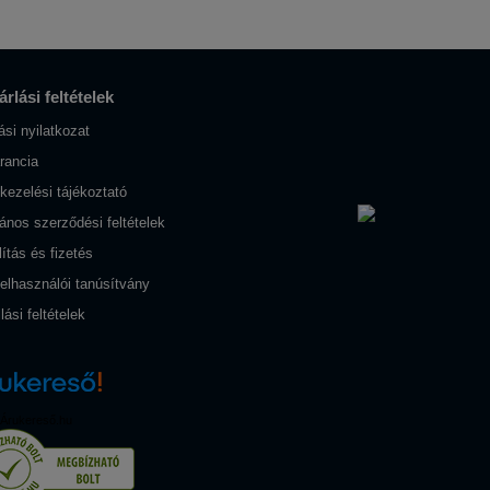
rlási feltételek
lási nyilatkozat
rancia
kezelési tájékoztató
lános szerződési feltételek
lítás és fizetés
elhasználói tanúsítvány
lási feltételek
Árukereső.hu