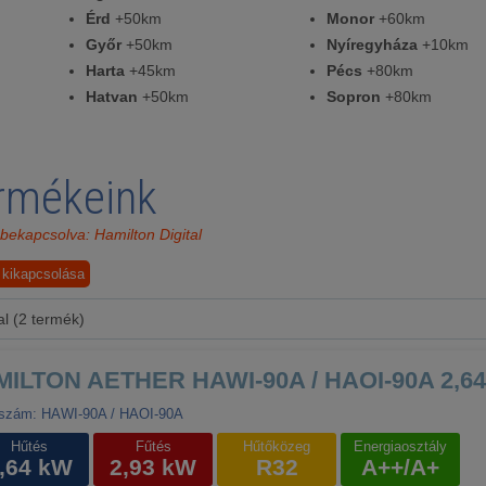
Érd
+50km
Monor
+60km
Győr
+50km
Nyíregyháza
+10km
Harta
+45km
Pécs
+80km
Hatvan
+50km
Sopron
+80km
rmékeink
bekapcsolva: Hamilton Digital
 kikapcsolása
al (2 termék)
ILTON AETHER HAWI-90A / HAOI-90A 2,64k
szám: HAWI-90A / HAOI-90A
Hűtés
Fűtés
Hűtőközeg
Energiaosztály
,64 kW
2,93 kW
R32
A++/A+