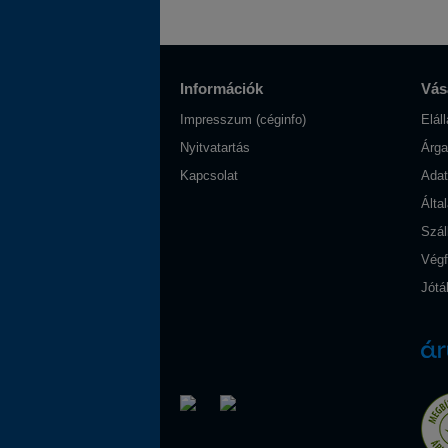
Információk
Vásá
Impresszum (céginfo)
Elál
Nyitvatartás
Árga
Kapcsolat
Adat
Álta
Szál
Végf
Jótál