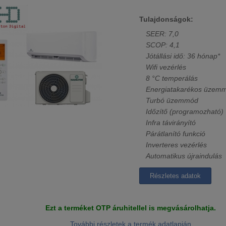
Tulajdonságok:
SEER: 7,0
SCOP: 4,1
Jótállási idő: 36 hónap*
Wifi vezérlés
8 °C temperálás
Energiatakarékos üzem
Turbó üzemmód
Időzítő (programozható)
Infra távirányító
Párátlanító funkció
Inverteres vezérlés
Automatikus újraindulás
Részletes adatok
Ezt a terméket OTP áruhitellel is megvásárolhatja.
További részletek a termék adatlapján