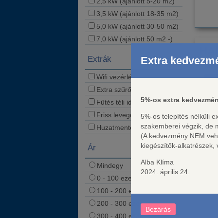
2,5 kW (ajánlott 5-20 m2)
3,5 kW (ajánlott 18-35 m2)
5,0 kW (ajánlott 30-50 m2)
7,0 kW (ajánlott 50 m2 -)
HAM
Extra kedvezm
Extrák
Cikk
Wifi vezérlés
3
Extra szűrő
5%-os extra kedvezmén
Fűtés téli időszakban
Friss levegős technológia
5%-os telepítés nélküli 
szakemberei végzik, de
Huzatmentes technológia
(A kedvezmény NEM vehető
kiegészítők-alkatrészek
Ár
Alba Klíma
Mindegy
2024. április 24.
0 - 100 ezer Ft
100 - 200 ezer Ft
200 - 300 ezer Ft
Bezárás
300 - 400 ezer Ft