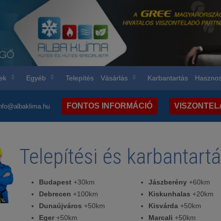
ek
Egyéb
Telepítés
Vásárlás
Karbantartás
Hasznos
FONTOS INFORMÁCIÓ
VISZONTE
nfo@albaklima.hu
Telepítési és karbantartá
Budapest
+30km
Jászberény
+60km
Debrecen
+100km
Kiskunhalas
+20km
Dunaújváros
+50km
Kisvárda
+50km
Eger
+50km
Marcali
+50km