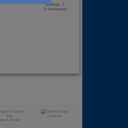
Szállítás: 2-
5 munkanap
Cordivari
per & Hunter