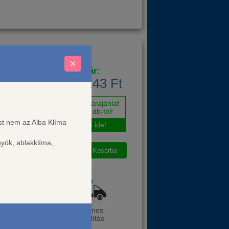
1kW split klíma
×
Bruttó ár:
145 143 Ft
Egyedi árajánlat
már 1db-tól!
ést nem az Alba Klíma
Katt ide!
nyök, ablakklíma,
mód
Ingyenes
kiszállítás