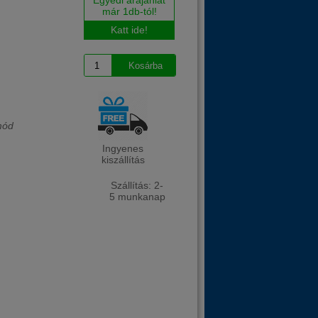
már 1db-tól!
Katt ide!
mód
Ingyenes
kiszállítás
Szállítás: 2-
5 munkanap