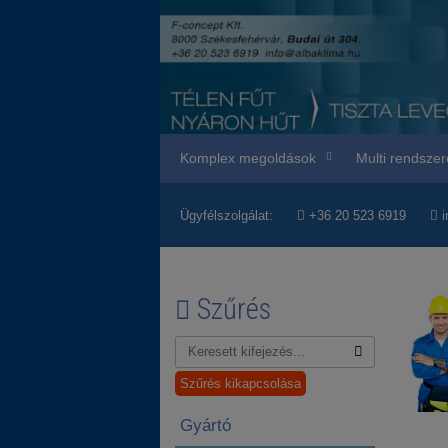
Komplex megoldások
Multi rendszer
Ügyfélszolgálat:
+36 20 523 6919
i
Szűrés
Szűrés kikapcsolása
Gyártó