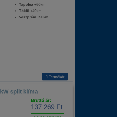
Tapolca
+60km
Tököl
+40km
Veszprém
+50km
Termékár
W split klíma
Bruttó ár:
137 269 Ft
Egyedi árajánlat