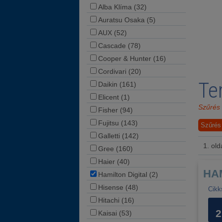
Alba Klíma (32)
Auratsu Osaka (5)
AUX (52)
Cascade (78)
Cooper & Hunter (16)
Cordivari (20)
Te
Daikin (161)
Elicent (1)
Szűrés 
Fisher (94)
Fujitsu (143)
Szűrés
Galletti (142)
1. old
Gree (160)
Haier (40)
HAM
Hamilton Digital (2)
Hisense (48)
Cikk
Hitachi (16)
2
Kaisai (53)