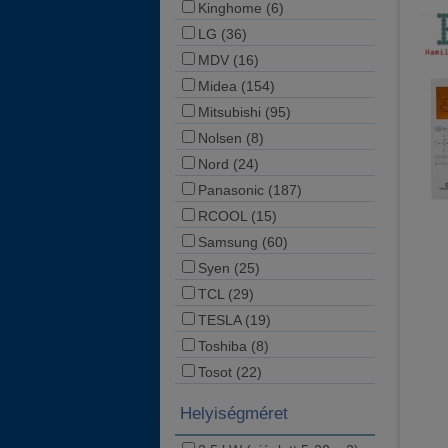
Kinghome (6)
LG (36)
MDV (16)
Midea (154)
Mitsubishi (95)
Nolsen (8)
Nord (24)
Panasonic (187)
RCOOL (15)
Samsung (60)
Syen (25)
TCL (29)
TESLA (19)
Toshiba (8)
Tosot (22)
Helyiségméret