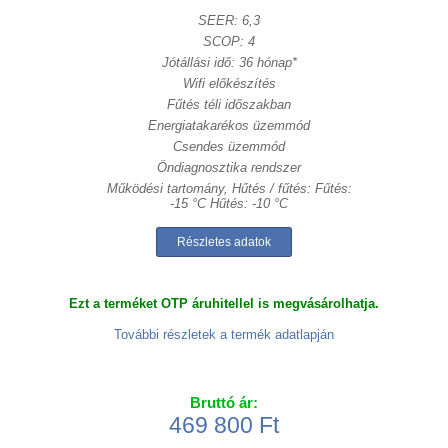
SEER: 6,3
SCOP: 4
Jótállási idő: 36 hónap*
Wifi előkészítés
Fűtés téli időszakban
Energiatakarékos üzemmód
Csendes üzemmód
Öndiagnosztika rendszer
Működési tartomány, Hűtés / fűtés: Fűtés:
-15 °C Hűtés: -10 °C
Részletes adatok
Ezt a terméket OTP áruhitellel is megvásárolhatja.
További részletek a termék adatlapján
Bruttó ár:
469 800 Ft