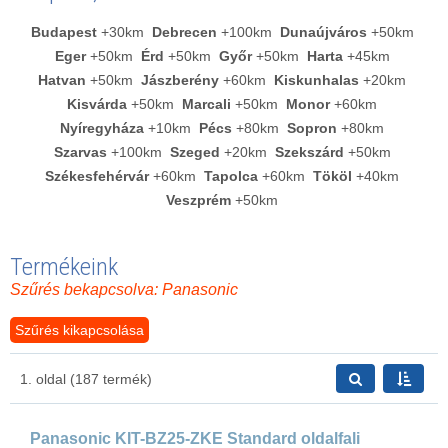
Budapest
+30km
Debrecen
+100km
Dunaújváros
+50km
Eger
+50km
Érd
+50km
Győr
+50km
Harta
+45km
Hatvan
+50km
Jászberény
+60km
Kiskunhalas
+20km
Kisvárda
+50km
Marcali
+50km
Monor
+60km
Nyíregyháza
+10km
Pécs
+80km
Sopron
+80km
Szarvas
+100km
Szeged
+20km
Szekszárd
+50km
Székesfehérvár
+60km
Tapolca
+60km
Tököl
+40km
Veszprém
+50km
Termékeink
Szűrés bekapcsolva: Panasonic
Szűrés kikapcsolása
1. oldal (187 termék)
Panasonic KIT-BZ25-ZKE Standard oldalfali