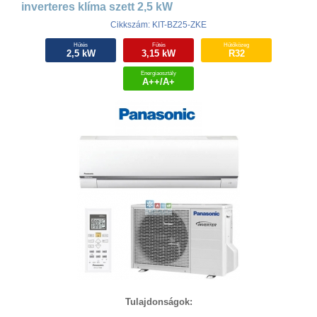
inverteres klíma szett 2,5 kW
Cikkszám: KIT-BZ25-ZKE
Hűtés
Fűtés
Hűtőközeg
2,5 kW
3,15 kW
R32
Energiaosztály
A++/A+
Tulajdonságok: