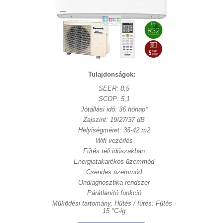
Tulajdonságok:
SEER: 8,5
SCOP: 5,1
Jótállási idő: 36 hónap*
Zajszint: 19/27/37 dB
Helyiségméret: 35-42 m2
Wifi vezérlés
Fűtés téli időszakban
Energiatakarékos üzemmód
Csendes üzemmód
Öndiagnosztika rendszer
Párátlanító funkció
Működési tartomány, Hűtés / fűtés: Fűtés -
15 °C-ig