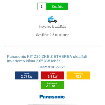
Ingyenes kiszállítás
Szállítás: 2-5 munkanap
Panasonic KIT-Z20-ZKE Z ETHEREA oldalfali
inverteres klíma 2,05 kW fehér
Cikkszám: KIT-Z20-ZKE
Hűtés
Fűtés
Hűtőközeg
2,05 kW
2,8 kW
R32
Energiaosztály
A++/A++