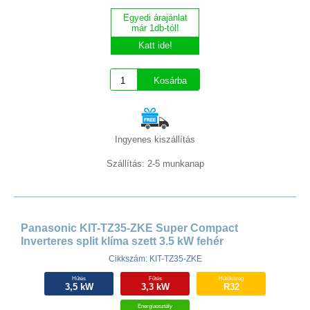
Egyedi árajánlat
már 1db-tól!
Katt ide!
Ingyenes kiszállítás
Szállítás: 2-5 munkanap
Panasonic KIT-TZ35-ZKE Super Compact
Inverteres split klíma szett 3.5 kW fehér
Cikkszám: KIT-TZ35-ZKE
Hűtés
Fűtés
Hűtőközeg
3,5 kW
3,3 kW
R32
Energiaosztály