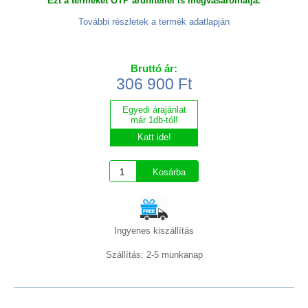
Ezt a terméket OTP áruhitellel is megvásárolhatja.
További részletek a termék adatlapján
Bruttó ár:
306 900 Ft
Egyedi árajánlat
már 1db-tól!
Katt ide!
Ingyenes kiszállítás
Szállítás: 2-5 munkanap