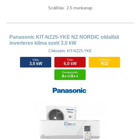
Szállítás: 2-5 munkanap
Panasonic KIT-NZ25-YKE NZ NORDIC oldalfali
inverteres klíma szett 3,0 kW
Cikkszám: KIT-NZ25-YKE
Hűtés
Fűtés
Hűtőközeg
3,0 kW
6,0 kW
R32
Energiaosztály
A++/A++