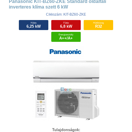
Panasonic KIT-BZ60-ZKE Standard oldalfali
inverteres klíma szett 6 kW
Cikkszám: KIT-BZ60-ZKE
Hűtés
Fűtés
Hűtőközeg
6,25 kW
6,8 kW
R32
Energiaosztály
A++/A+
Tulajdonságok: