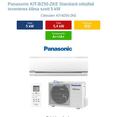
Panasonic KIT-BZ50-ZKE Standard oldalfali
inverteres klíma szett 5 kW
Cikkszám: KIT-BZ50-ZKE
Hűtés
Fűtés
Hűtőközeg
5 kW
5,4 kW
R32
Energiaosztály
A++/A+