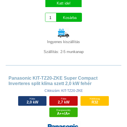
Katt ide!
Ingyenes kiszállítás
Szállítás: 2-5 munkanap
Panasonic KIT-TZ20-ZKE Super Compact
Inverteres split klíma szett 2,0 kW fehér
Cikkszám: KIT-TZ20-ZKE
Hűtés
Fűtés
Hűtőközeg
2,0 kW
2,7 kW
R32
Energiaosztály
A++/A+