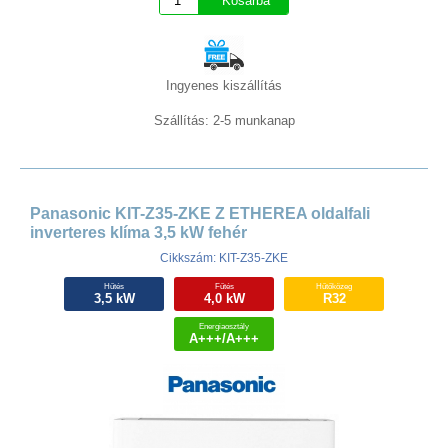
Ingyenes kiszállítás
Szállítás: 2-5 munkanap
Panasonic KIT-Z35-ZKE Z ETHEREA oldalfali
inverteres klíma 3,5 kW fehér
Cikkszám: KIT-Z35-ZKE
Hűtés
Fűtés
Hűtőközeg
3,5 kW
4,0 kW
R32
Energiaosztály
A+++/A+++