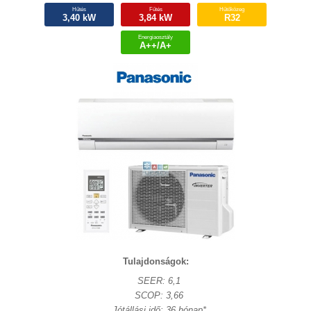
Hűtés
Fűtés
Hűtőközeg
3,40 kW
3,84 kW
R32
Energiaosztály
A++/A+
Tulajdonságok:
SEER: 6,1
SCOP: 3,66
Jótállási idő: 36 hónap*