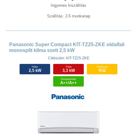
Ingyenes kiszállítás
Szállítás: 2-5 munkanap
Panasonic Super Compact KIT-TZ25-ZKE oldalfali
monosplit klíma szett 2,5 kW
Cikkszám: KIT-TZ25-ZKE
Hűtés
Fűtés
Hűtőközeg
2,5 kW
3,3 kW
R32
Energiaosztály
A++/A++