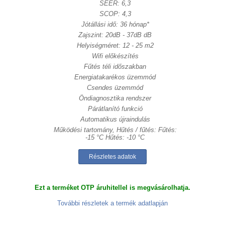
SEER: 6,3
SCOP: 4,3
Jótállási idő: 36 hónap*
Zajszint: 20dB - 37dB dB
Helyiségméret: 12 - 25 m2
Wifi előkészítés
Fűtés téli időszakban
Energiatakarékos üzemmód
Csendes üzemmód
Öndiagnosztika rendszer
Párátlanító funkció
Automatikus újraindulás
Működési tartomány, Hűtés / fűtés: Fűtés:
-15 °C Hűtés: -10 °C
Részletes adatok
Ezt a terméket OTP áruhitellel is megvásárolhatja.
További részletek a termék adatlapján