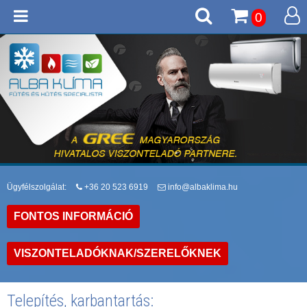
0
Ügyfélszolgálat:
+36 20 523 6919
info@albaklima.hu
FONTOS INFORMÁCIÓ
VISZONTELADÓKNAK/SZERELŐKNEK
Telepítés, karbantartás: