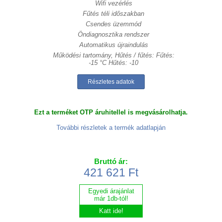
Wifi vezérlés
Fűtés téli időszakban
Csendes üzemmód
Öndiagnosztika rendszer
Automatikus újraindulás
Működési tartomány, Hűtés / fűtés: Fűtés:
-15 °C Hűtés: -10
Részletes adatok
Ezt a terméket OTP áruhitellel is megvásárolhatja.
További részletek a termék adatlapján
Bruttó ár:
421 621 Ft
Egyedi árajánlat
már 1db-tól!
Katt ide!