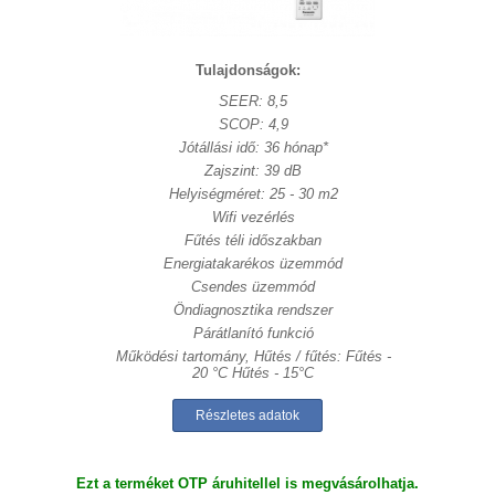
Tulajdonságok:
SEER: 8,5
SCOP: 4,9
Jótállási idő: 36 hónap*
Zajszint: 39 dB
Helyiségméret: 25 - 30 m2
Wifi vezérlés
Fűtés téli időszakban
Energiatakarékos üzemmód
Csendes üzemmód
Öndiagnosztika rendszer
Párátlanító funkció
Működési tartomány, Hűtés / fűtés: Fűtés -
20 °C Hűtés - 15°C
Részletes adatok
Ezt a terméket OTP áruhitellel is megvásárolhatja.