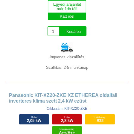
Egyedi árajánlat
már 1db-tól!
Katt ide!
Ingyenes kiszállítás
Szállítás: 2-5 munkanap
Panasonic KIT-XZ20-ZKE XZ ETHEREA oldalfali
inverteres klíma szett 2,4 kW ezüst
Cikkszám: KIT-XZ20-ZKE
Hűtés
Fűtés
Hűtőközeg
2,05 kW
2,8 kW
R32
Energiaosztály
A++/A++