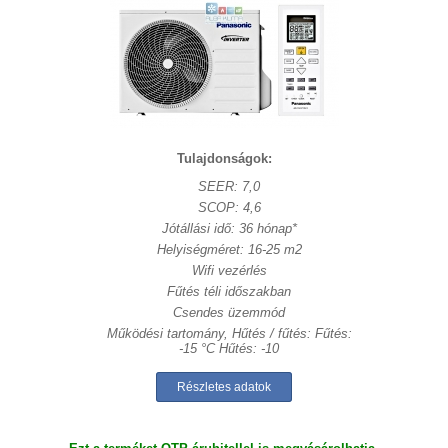
Tulajdonságok:
SEER: 7,0
SCOP: 4,6
Jótállási idő: 36 hónap*
Helyiségméret: 16-25 m2
Wifi vezérlés
Fűtés téli időszakban
Csendes üzemmód
Működési tartomány, Hűtés / fűtés: Fűtés:
-15 °C Hűtés: -10
Részletes adatok