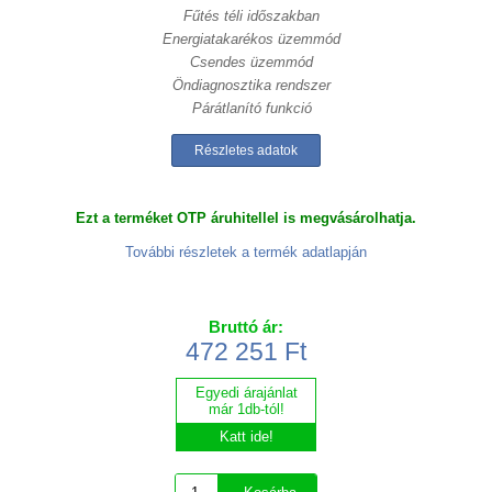
Fűtés téli időszakban
Energiatakarékos üzemmód
Csendes üzemmód
Öndiagnosztika rendszer
Párátlanító funkció
Részletes adatok
Ezt a terméket OTP áruhitellel is megvásárolhatja.
További részletek a termék adatlapján
Bruttó ár:
472 251 Ft
Egyedi árajánlat
már 1db-tól!
Katt ide!