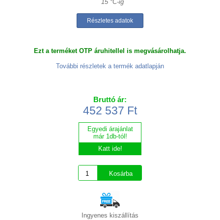
15 °C-ig
Részletes adatok
Ezt a terméket OTP áruhitellel is megvásárolhatja.
További részletek a termék adatlapján
Bruttó ár:
452 537 Ft
Egyedi árajánlat
már 1db-tól!
Katt ide!
Ingyenes kiszállítás