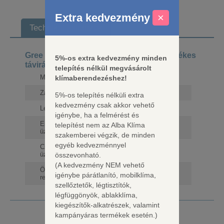
Extra kedvezmény
×
Technikai jellemzők
Gree Hővisszanyerős szellőzőgép, vezetékes
5%-os extra kedvezmény minden
távirányítóval 500 M3/H
telepítés nélkül megvásárolt
Méretek (beltéri)
1385×785×240 mm
klímaberendezéshez!
Zajszint
55 dB
5%-os telepítés nélküli extra
kedvezmény csak akkor vehető
Légszállítás
500/450/400 m³/h
igénybe, ha a felmérést és
Energiatakarékos
telepítést nem az Alba Klíma
igen
üzemmód
szakemberei végzik, de minden
egyéb kedvezménnyel
Csendes
igen
üzemmód
összevonható.
(A kedvezmény NEM vehető
Öndiagnosztika
igen
igénybe párátlanító, mobilklíma,
rendszer
szellőztetők, légtisztítók,
légfüggönyök, ablakklíma,
kiegészítők-alkatrészek, valamint
Forgalmazott márkák
kampányáras termékek esetén.)