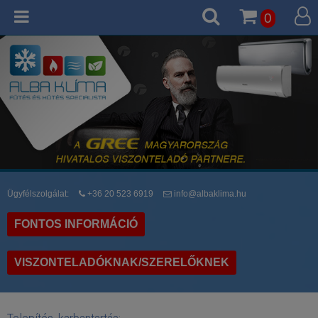
0
Ügyfélszolgálat:
+36 20 523 6919
info@albaklima.hu
FONTOS INFORMÁCIÓ
VISZONTELADÓKNAK/SZERELŐKNEK