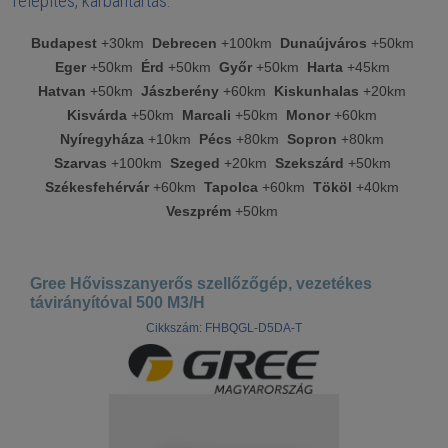
Telepítés, karbantartás:
Budapest
+30km
Debrecen
+100km
Dunaújváros
+50km
Eger
+50km
Érd
+50km
Győr
+50km
Harta
+45km
Hatvan
+50km
Jászberény
+60km
Kiskunhalas
+20km
Kisvárda
+50km
Marcali
+50km
Monor
+60km
Nyíregyháza
+10km
Pécs
+80km
Sopron
+80km
Szarvas
+100km
Szeged
+20km
Szekszárd
+50km
Székesfehérvár
+60km
Tapolca
+60km
Tököl
+40km
Veszprém
+50km
Gree Hővisszanyerős szellőzőgép, vezetékes
távirányítóval 500 M3/H
Cikkszám: FHBQGL-D5DA-T