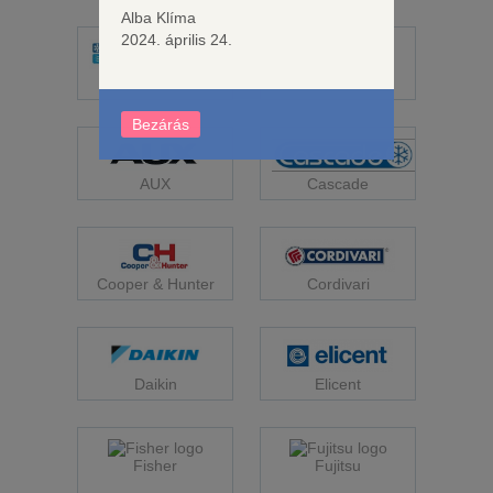
Alba Klíma
2024. április 24.
Alba Klíma
Auratsu Osaka
Bezárás
Cascade
AUX
Cooper & Hunter
Cordivari
Daikin
Elicent
Fisher
Fujitsu