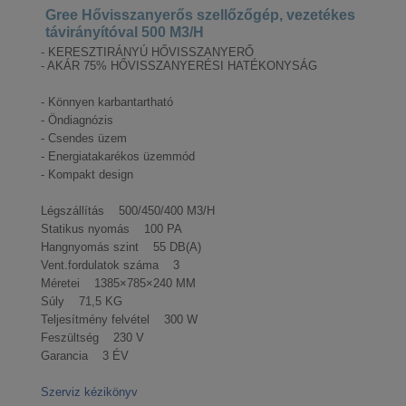
Gree Hővisszanyerős szellőzőgép, vezetékes
távirányítóval 500 M3/H
- KERESZTIRÁNYÚ HŐVISSZANYERŐ
- AKÁR 75% HŐVISSZANYERÉSI HATÉKONYSÁG
- Könnyen karbantartható
- Öndiagnózis
- Csendes üzem
- Energiatakarékos üzemmód
- Kompakt design
Légszállítás 500/450/400 M3/H
Statikus nyomás 100 PA
Hangnyomás szint 55 DB(A)
Vent.fordulatok száma 3
Méretei 1385×785×240 MM
Súly 71,5 KG
Teljesítmény felvétel 300 W
Feszültség 230 V
Garancia 3 ÉV
Szerviz kézikönyv