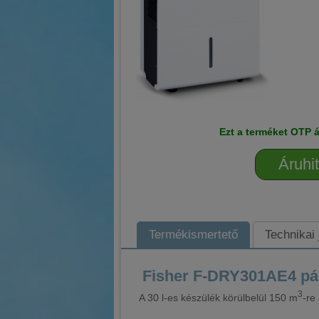
Ezt a terméket OTP á
Áruhit
Termékismertető
Technikai
Fisher F-DRY301AE4 pár
3
A 30 l-es készülék körülbelül 150 m
-re