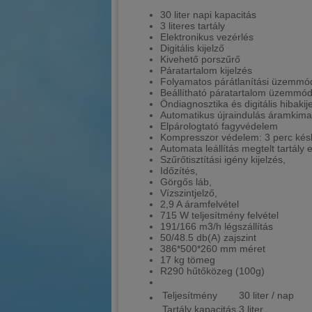
30 liter napi kapacitás
3 literes tartály
Elektronikus vezérlés
Digitális kijelző
Kivehető porszűrő
Páratartalom kijelzés
Folyamatos párátlanítási üzemmó
Beállítható páratartalom üzemmó
Öndiagnosztika és digitális hibakij
Automatikus újraindulás áramkima
Elpárologtató fagyvédelem
Kompresszor védelem: 3 perc késle
Automata leállítás megtelt tartály 
Szűrőtisztítási igény kijelzés,
Időzítés,
Görgős láb,
Vízszintjelző,
2,9 A áramfelvétel
715 W teljesítmény felvétel
191/166 m3/h légszállítás
50/48.5 db(A) zajszint
386*500*260 mm méret
17 kg tömeg
R290 hűtőközeg (100g)
Teljesítmény
30 liter / nap
Tartály kapacitás
3 liter