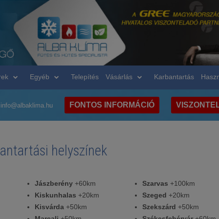
rek
Egyéb
Telepítés
Vásárlás
Karbantartás
Haszn
FONTOS INFORMÁCIÓ
VISZONTE
info@albaklima.hu
bantartási helyszínek
Jászberény
+60km
Szarvas
+100km
Kiskunhalas
+20km
Szeged
+20km
Kisvárda
+50km
Szekszárd
+50km
Marcali
+50km
Székesfehérvár
+60km