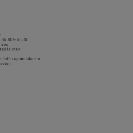
d
d 35-80% között
elzés
radás után
ltetés újrainduláskor
esetén