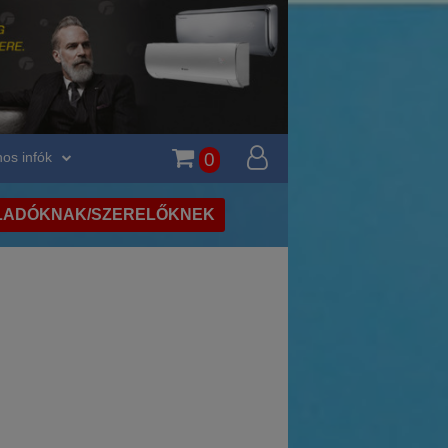
os infók
0
LADÓKNAK/SZERELŐKNEK