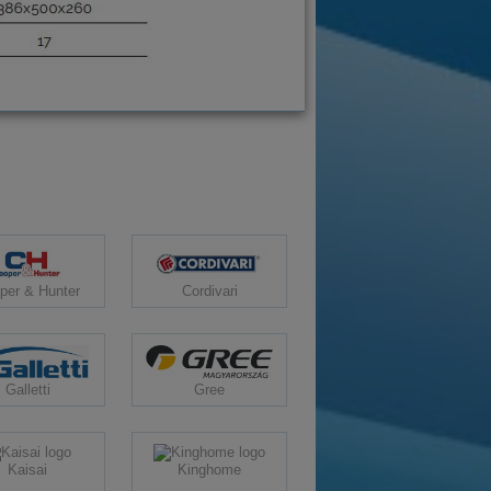
per & Hunter
Cordivari
Galletti
Gree
Kaisai
Kinghome