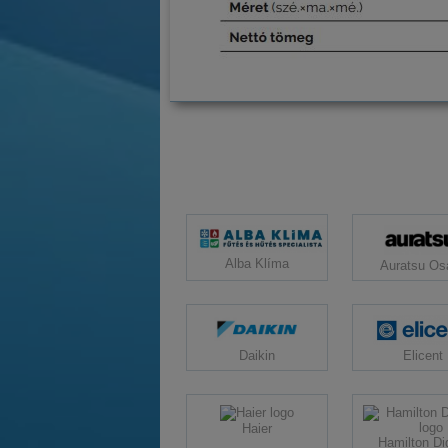
Alba Klíma
Auratsu Os
Daikin
Elicent
Haier
Hamilton Dig