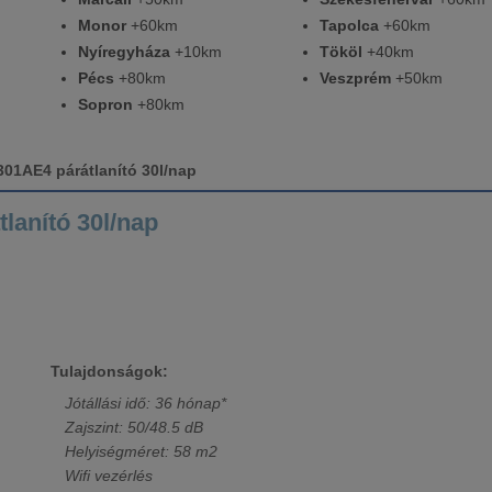
Monor
+60km
Tapolca
+60km
Nyíregyháza
+10km
Tököl
+40km
Pécs
+80km
Veszprém
+50km
Sopron
+80km
01AE4 párátlanító 30l/nap
lanító 30l/nap
Tulajdonságok:
Jótállási idő: 36 hónap*
Zajszint: 50/48.5 dB
Helyiségméret: 58 m2
Wifi vezérlés