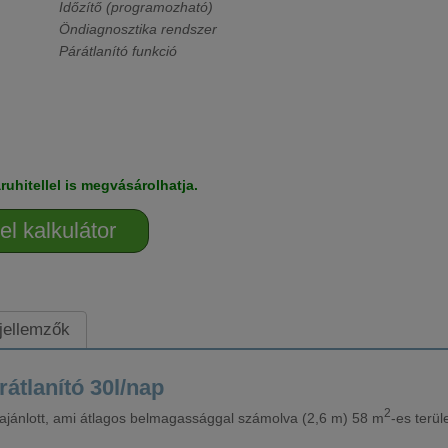
Időzítő (programozható)
Öndiagnosztika rendszer
Párátlanító funkció
ruhitellel is megvásárolhatja.
el kalkulátor
 jellemzők
átlanító 30l/nap
2
 ajánlott, ami átlagos belmagassággal számolva (2,6 m) 58 m
-es terül