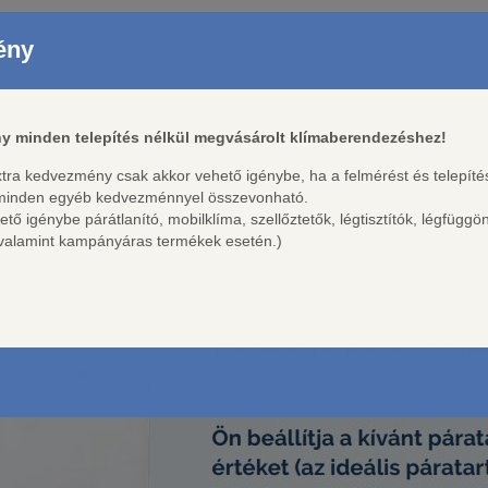
ény
y minden telepítés nélkül megvásárolt klímaberendezéshez!
extra kedvezmény csak akkor vehető igénybe, ha a felmérést és telepít
 minden egyéb kedvezménnyel összevonható.
 igénybe párátlanító, mobilklíma, szellőztetők, légtisztítók, légfüggö
, valamint kampányáras termékek esetén.)