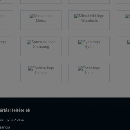
Midea
Mitsubishi
Samsung
Syen
Toshiba
Tosot
rlási feltételek
lási nyilatkozat
rancia