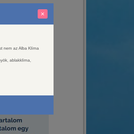
×
ést nem az Alba Klíma
nyök, ablakklíma,