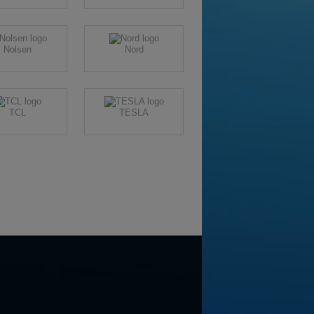
Nolsen
Nord
TCL
TESLA