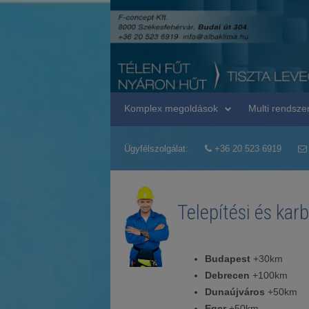
Komplex megoldások
Multi rendsze
Ügyfélszolgálat:
+36 20 523 6919
Telepítési és kar
Budapest
+30km
Debrecen
+100km
Dunaújváros
+50km
Eger
+50km