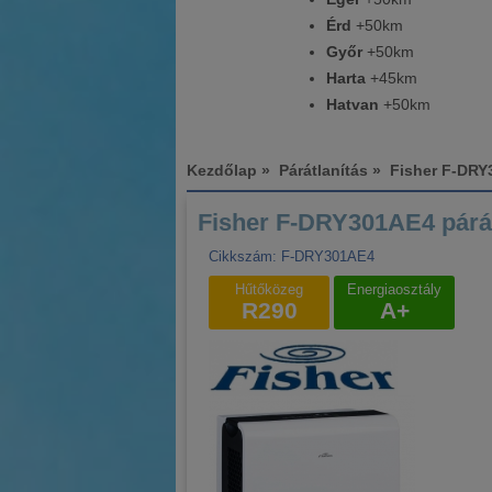
Érd
+50km
Győr
+50km
Harta
+45km
Hatvan
+50km
Kezdőlap
»
Párátlanítás
» Fisher F-DRY3
Fisher F-DRY301AE4 párát
Cikkszám: F-DRY301AE4
Hűtőközeg
Energiaosztály
R290
A+