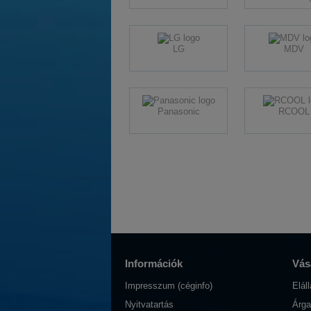
LG
MDV
Panasonic
RCOOL
Információk
Vásá
Impresszum (céginfo)
Elál
Nyitvatartás
Árga