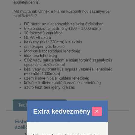
épületekben is.
Mit nyújtanak Önnek a Fisher központi hővisszanyerős
szellőztetők?
DC motor az alacsonyabb zajszint érdekében
6 különböző teljesítmény (150 – 1.000m3/h)
10 fokozatú ventilátor
HEPA F9 szűrő
keskeny (akár 220mm) kialakítás
érintőképernyős kezelő
Modbus kapcsolódási lehetőség
időzítési lehetőség
CO2 vagy páratartalom alapján történő szabályzás
opcionális érzékelőkkel
kézi vagy automatikus bypass vezérlési lehetőség
(600m3/h-1000m3/h)
üzem illetve hibajel küldési lehetőség
külső elő- illetve utófűtő vezérlési lehetőség
szűrő tisztítási igény kijelzés
Technikai jellemzők
Extra kedvezmény
×
Fisher F-ERVXQ-D300 Hővisszanyerős
szellőz. ber. 300 m3/h 230 V
Jótállási idő
36 hónap*