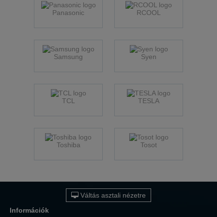
Panasonic
RCOOL
Samsung
Syen
TCL
TESLA
Toshiba
Tosot
Váltás asztali nézetre
Információk