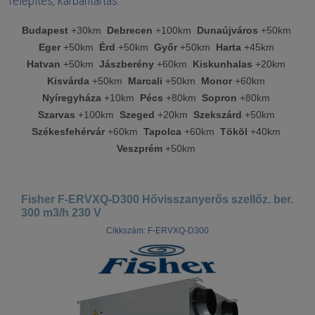
Telepítés, karbantartás:
Budapest
+30km
Debrecen
+100km
Dunaújváros
+50km
Eger
+50km
Érd
+50km
Győr
+50km
Harta
+45km
Hatvan
+50km
Jászberény
+60km
Kiskunhalas
+20km
Kisvárda
+50km
Marcali
+50km
Monor
+60km
Nyíregyháza
+10km
Pécs
+80km
Sopron
+80km
Szarvas
+100km
Szeged
+20km
Szekszárd
+50km
Székesfehérvár
+60km
Tapolca
+60km
Tököl
+40km
Veszprém
+50km
Fisher F-ERVXQ-D300 Hővisszanyerős szellőz. ber.
300 m3/h 230 V
Cikkszám: F-ERVXQ-D300