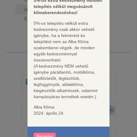
5%-os extra kedvezmény minden
telepítés nélkül megvásárolt
Légszállítás
300 m³/h
klímaberendezéshez!
Extra szűrő
igen
5%-os telepítés nélküli extra
kedvezmény csak akkor vehető
igénybe, ha a felmérést és
telepítést nem az Alba Klíma
szakemberei végzik, de minden
egyéb kedvezménnyel
összevonható.
Forgalmazott márkák
(A kedvezmény NEM vehető
igénybe párátlanító, mobilklíma,
szellőztetők, légtisztítók,
légfüggönyök, ablakklíma,
Alba Klíma
Auratsu Osaka
kiegészítők-alkatrészek, valamint
kampányáras termékek esetén.)
Alba Klíma
2024. április 24.
Cascade
AUX
Bezárás