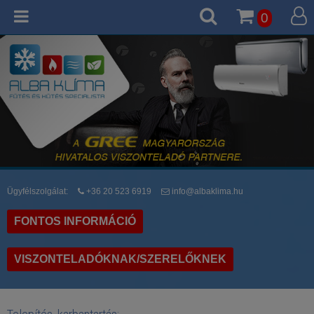
0
Ügyfélszolgálat:
+36 20 523 6919
info@albaklima.hu
FONTOS INFORMÁCIÓ
VISZONTELADÓKNAK/SZERELŐKNEK