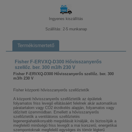
Ingyenes kiszállítás
Szállítás: 2-5 munkanap
Termékismertető
Fisher F-ERVXQ-D300 Hővisszanyerős
szellőz. ber. 300 m3/h 230 V
Fisher F-ERVXQ-D300 Hővisszanyerős szellőz. ber. 300
m3/h 230 V
Fisher központi hővisszanyerős szellőztetők
A központi hővisszanyerős szellőztetők az épületek
folyamatos friss levegő ellátásáért felelnek akár automatikus
páratartalom vagy CO2 érzékelés alapján, folyamatos vagy
időzített üzemmódban. Emellett a hővisszanyerős
szellőztetők a ventilátoros szellőztetés
legenergiahatékonyabb megoldását kínálják, és biztosítják a
megfelelő minőségű friss levegőt a mai korszerű, energetikai
szempontoknak megfelelő egységes és tömör légterű