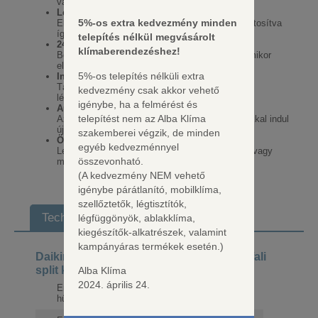
változása nélkül éri el.
Légszűrő
5%-os extra kedvezmény minden
Eltávolítja a levegőben szálló részecskéket, biztosítva
így a tiszta levegő állandó ellátását.
telepítés nélkül megvásárolt
24 órás időkapcsoló
klímaberendezéshez!
Beállítható, hogy egy 24 órás időszak alatt bármikor
elindítsa a hűtést vagy a fűtést
5%-os telepítés nélküli extra
Infravörös távirányító
Távolról elindítja, leállítja és szabályozza a
kedvezmény csak akkor vehető
légkondicionálót.
igénybe, ha a felmérést és
Automatikus újraindítás
telepítést nem az Alba Klíma
Az egység automatikusan az eredeti beállításokkal indul
újra tápellátási hiba esetén.
szakemberei végzik, de minden
Öndiagnózis
egyéb kedvezménnyel
Leegyszerűsíti a karbantartást a rendszerhibák vagy
összevonható.
működési rendellenességek kijelzésével.
(A kedvezmény NEM vehető
igénybe párátlanító, mobilklíma,
szellőztetők, légtisztítók,
Technikai jellemzők
légfüggönyök, ablakklíma,
kiegészítők-alkatrészek, valamint
kampányáras termékek esetén.)
Daikin Sensira F FTXF20F/RXF20F oldalfali
split klíma szett 2,0 kW
Alba Klíma
2024. április 24.
Energiaosztály
A++
hűtés