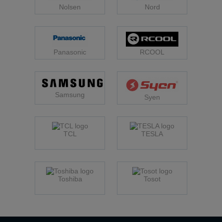
Nolsen
Nord
Panasonic
RCOOL
Samsung
Syen
TCL
TESLA
Toshiba
Tosot