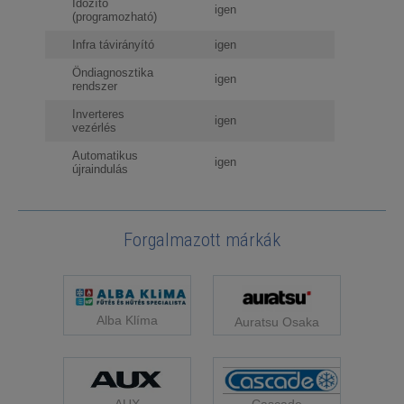
Időzítő
igen
(programozható)
Infra távirányító
igen
Öndiagnosztika
igen
rendszer
Inverteres
igen
vezérlés
Automatikus
igen
újraindulás
Forgalmazott márkák
Alba Klíma
Auratsu Osaka
Cascade