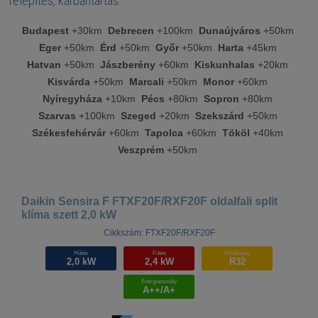
Telepítés, karbantartás:
Budapest
+30km
Debrecen
+100km
Dunaújváros
+50km
Eger
+50km
Érd
+50km
Győr
+50km
Harta
+45km
Hatvan
+50km
Jászberény
+60km
Kiskunhalas
+20km
Kisvárda
+50km
Marcali
+50km
Monor
+60km
Nyíregyháza
+10km
Pécs
+80km
Sopron
+80km
Szarvas
+100km
Szeged
+20km
Szekszárd
+50km
Székesfehérvár
+60km
Tapolca
+60km
Tököl
+40km
Veszprém
+50km
Daikin Sensira F FTXF20F/RXF20F oldalfali split
klíma szett 2,0 kW
Cikkszám: FTXF20F/RXF20F
Hűtés
Fűtés
Hűtőközeg
2,0 kW
2,4 kW
R32
Energiaosztály
A++/A+