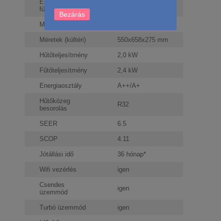
Energiaosztály
A+
fűtés
Bezárás
Méretek (beltéri)
286x770x225 mm
Méretek (kültéri)
550x658x275 mm
Hűtőteljesítmény
2,0 kW
Fűtőteljesítmény
2,4 kW
Energiaosztály
A++/A+
Hűtőközeg
R32
besorolás
SEER
6.5
SCOP
4.11
Jótállási idő
36 hónap*
Wifi vezérlés
igen
Csendes
igen
üzemmód
Turbó üzemmód
igen