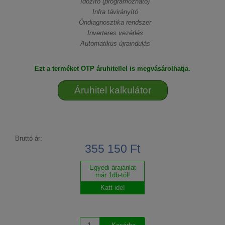
Időzítő (programozható)
Infra távirányító
Öndiagnosztika rendszer
Inverteres vezérlés
Automatikus újraindulás
Ezt a terméket OTP áruhitellel is megvásárolhatja.
Áruhitel kalkulátor
Bruttó ár:
355 150 Ft
Egyedi árajánlat
már 1db-tól!
Katt ide!