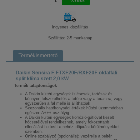
Ingyenes kiszállítás
Szállítás: 2-5 munkanap
Termékismertető
Daikin Sensira F FTXF20F/RXF20F oldalfali
split klíma szett 2,0 kW
Termék tulajdonságok
A Daikin kültéri egységek ízlésesek, tartósak és
könnyen felszerelhetők a tetőre vagy a teraszra, vagy
egyszerűen a fal mellé is állíthatóak
Szezonális hatékonysági értékek hűtési üzemmódban
egészen A+++ osztályig
A Daikin kültéri egységek korrózió-gátlóval kezelt
hőcserélővel rendelkeznek, amely fokozottabb
ellenállást biztosít a nehéz időjárási körülményekkel
szemben.
Online szabályzó (opcionális): vezérelje a beltéri