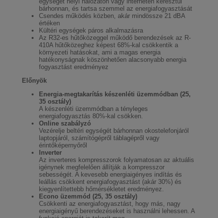
egységet helyi hálózaton vagy interneten keresztül
bárhonnan, és tartsa szemmel az energiafogyasztását
Csendes működés közben, akár mindössze 21 dBA
értéken
Kültéri egységek páros alkalmazásra
Az R32-es hűtőközeggel működő berendezések az R-
410A hűtőközeghez képest 68%-kal csökkentik a
környezeti hatásokat, ami a magas energia
hatékonyságnak köszönhetően alacsonyabb energia
fogyasztást eredményez
Előnyök
Energia-megtakarítás készenléti üzemmódban (25,
35 osztály)
A készenléti üzemmódban a tényleges
energiafogyasztás 80%-kal csökken.
Online szabályzó
Vezérelje beltéri egységét bárhonnan okostelefonjáról
laptopjáról, számítógépről táblagépről vagy
érintőképernyőről
Inverter
Az inverteres kompresszorok folyamatosan az aktuális
igénynek megfelelően állítják a kompresszor
sebességét. A kevesebb energiaigényes indítás és
leállás csökkent energiafogyasztást (akár 30%) és
kiegyenlítettebb hőmérsékletet eredményez.
Econo üzemmód (25, 35 osztály)
Csökkenti az energiafogyasztást, hogy más, nagy
energiaigényű berendezéseket is használni lehessen. A