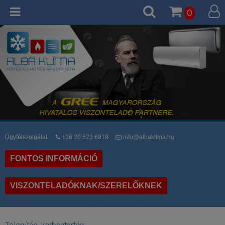
0
Ügyfélszolgálat:
+36 20 523 6919
info@albaklima.hu
FONTOS INFORMÁCIÓ
VISZONTELADÓKNAK/SZERELŐKNEK