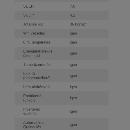
SEER
7,0
SCOP
4,1
Jótállási idő
36 hónap*
Wifi vezérlés
igen
8 °C temperálás
igen
Energiatakarékos
igen
üzemmód
Turbó üzemmód
igen
Időzítő
igen
(programozható)
Infra távirányító
igen
Párátlanító
igen
funkció
Inverteres
igen
vezérlés
Automatikus
igen
újraindulás