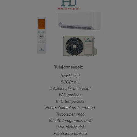
Tulajdonságok:
SEER: 7,0
SCOP: 4,1
Jótállási idő: 36 hónap*
Wifi vezérlés
8 °C temperálás
Energiatakarékos üzemmód
Turbó üzemmód
Időzítő (programozható)
Infra távirányító
Párátlanító funkció