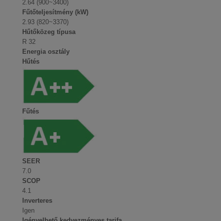
2.64 (900~3400)
Fűtőteljesítmény (kW)
2.93 (820~3370)
Hűtőközeg típusa
R 32
Energia osztály
Hűtés
Fűtés
SEER
7.0
SCOP
4.1
Inverteres
Igen
Igényelhető kedvezményes tarifa