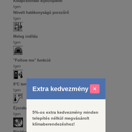
Kikapcsolható kijelzőpanel
Igen
Növelt hatékonyságú porszűrő
Igen
Meleg indítás
Igen
"Follow me" funkció
Igen
8°C temperáló fűtés
Extra kedvezmény
×
Igen
Éjszakai üzemmód
5%-os extra kedvezmény minden
Igen
telepítés nélkül megvásárolt
klímaberendezéshez!
Párátlanító üzemmód