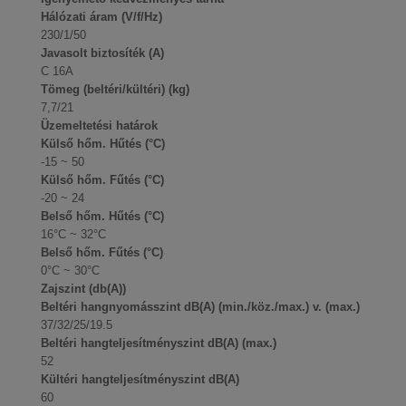
Hálózati áram (V/f/Hz)
230/1/50
Javasolt biztosíték (A)
C 16A
Tömeg (beltéri/kültéri) (kg)
7,7/21
Üzemeltetési határok
Külső hőm. Hűtés (°C)
-15 ~ 50
Külső hőm. Fűtés (°C)
-20 ~ 24
Belső hőm. Hűtés (°C)
16°C ~ 32°C
Belső hőm. Fűtés (°C)
0°C ~ 30°C
Zajszint (db(A))
Beltéri hangnyomásszint dB(A) (min./köz./max.) v. (max.)
37/32/25/19.5
Beltéri hangteljesítményszint dB(A) (max.)
52
Kültéri hangteljesítményszint dB(A)
60