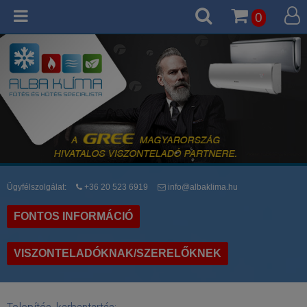
0
Ügyfélszolgálat:
+36 20 523 6919
info@albaklima.hu
FONTOS INFORMÁCIÓ
VISZONTELADÓKNAK/SZERELŐKNEK