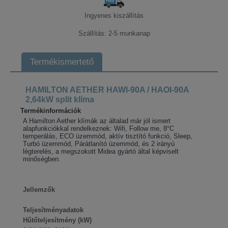
Ingyenes kiszállítás
Szállítás: 2-5 munkanap
Termékismertető
HAMILTON AETHER HAWI-90A / HAOI-90A
2,64kW split klíma
Termékinformációk
A Hamilton Aether klímák az általad már jól ismert
alapfunkciókkal rendelkeznek: Wifi, Follow me, 8°C
temperálás, ECO üzemmód, aktív tisztító funkció, Sleep,
Turbó üzemmód, Párátlanító üzemmód, és 2 irányú
légterelés, a megszokott Midea gyártó által képviselt
minőségben.
Jellemzők
Teljesítményadatok
Hűtőteljesítmény (kW)