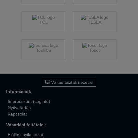
TCL
TESLA
Toshiba
Tosot
Váltás asztali nézetre
Információk
Impresszum (céginfo)
Nyitvatartás
Kapcsolat
Vásárlási feltételek
Elállási nyilatkozat