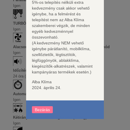
5%-os telepítés nélküli extra
Igen
kedvezmény csak akkor vehető
igénybe, ha a felmérést és
telepítést nem az Alba Klíma
TURBÓ üzemmód
szakemberei végzik, de minden
Igen
egyéb kedvezménnyel
összevonható.
(A kedvezmény NEM vehető
Alacsony zajszintű üzemmód/ Csendesített üzemmód
igénybe párátlanító, mobilklíma,
Igen
szellőztetők, légtisztítók,
légfüggönyök, ablakklíma,
kiegészítők-alkatrészek, valamint
Időzítés
kampányáras termékek esetén.)
24 óra (idő intervallum)
Alba Klíma
2024. április 24.
Automatikus átváltás (hűtés-fűtés között)
Igen
Bezárás
Kétirányú automatikus légterelés (Swing)
Igen