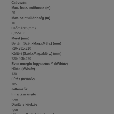
Csövezés
Max. össz. csőhossz (m)
25
Max. szintkülönbség (m)
10
Csőméret (mm)
6,35/9,53
Méret (mm)
Beltéri (Szél.xMag.xMély.) (mm)
726x291x210
Kültéri (Szél.xMag.xMély.) (mm)
720x495x270
Éves energia fogyasztás ** (kWh/év)
Hűtés (kWh/év)
130
Fűtés (kWh/év)
785
Jellemzők
Infra távirányító
Igen
Digitális kijelzés
Igen