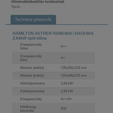
Hőmérsékletbeállítás korlátozható
Opció
Technikai jellemzők
HAMILTON AETHER HAWI-90A / HAOI-90A
2,64kW split klíma
Energiaosztály
A++
hűtés
Energiaosztály
A+
fűtés
Méretek (beltéri)
726x291x210 mm
Méretek (kültéri)
720x495x270 mm
Hűtőteljesítmény
2,64 kW
Fűtőteljesítmény
2,93 kW
Energiaosztály
A++/A+
Hűtőközeg
R32
besorolás