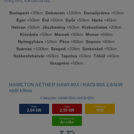
Telepítés, karbantartás:
Budapest
+30km
Debrecen
+100km
Dunaújváros
+50km
Eger
+50km
Érd
+50km
Győr
+50km
Harta
+45km
Hatvan
+50km
Jászberény
+60km
Kiskunhalas
+20km
Kisvárda
+50km
Marcali
+50km
Monor
+60km
Nyíregyháza
+10km
Pécs
+80km
Sopron
+80km
Szarvas
+100km
Szeged
+20km
Szekszárd
+50km
Székesfehérvár
+60km
Tapolca
+60km
Tököl
+40km
Veszprém
+50km
HAMILTON AETHER HAWI-90A / HAOI-90A 2,64kW
split klíma
Cikkszám: HAWI-90A / HAOI-90A
Hűtés
Fűtés
Hűtőközeg
2,64 kW
2,93 kW
R32
Energiaosztály
A++/A+