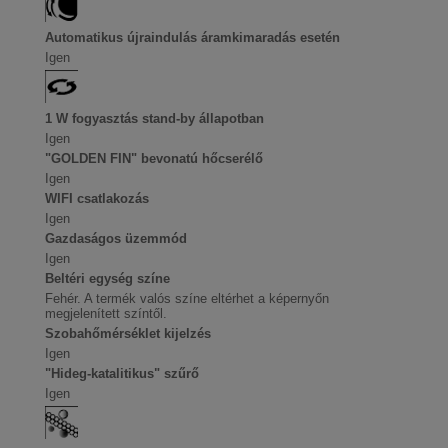
Automatikus újraindulás áramkimaradás esetén
Igen
1 W fogyasztás stand-by állapotban
Igen
"GOLDEN FIN" bevonatú hőcserélő
Igen
WIFI csatlakozás
Igen
Gazdaságos üzemmód
Igen
Beltéri egység színe
Fehér. A termék valós színe eltérhet a képernyőn
megjelenített színtől.
Szobahőmérséklet kijelzés
Igen
"Hideg-katalitikus" szűrő
Igen