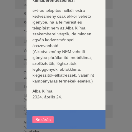
klímaberendezéshez!
Hűtőközeg
R32
besorolás
5%-os telepítés nélküli extra
SEER
6,1
kedvezmény csak akkor vehető
igénybe, ha a felmérést és
SCOP
4,0
telepítést nem az Alba Klíma
Jótállási idő
60 hónap*
szakemberei végzik, de minden
egyéb kedvezménnyel
Légszállítás
1400/1150/750 m³/h
összevonható.
Wifi előkészítés
igen
(A kedvezmény NEM vehető
igénybe párátlanító, mobilklíma,
Fűtés téli
igen
szellőztetők, légtisztítók,
időszakban
légfüggönyök, ablakklíma,
Csendes
kiegészítők-alkatrészek, valamint
igen
üzemmód
kampányáras termékek esetén.)
Turbó üzemmód
igen
Alba Klíma
Időzítő
2024. április 24.
igen
(programozható)
Jet Cool (gyors
igen
hűtés)
Bezárás
Alacsony
hűtőközeg
igen
érzékelés