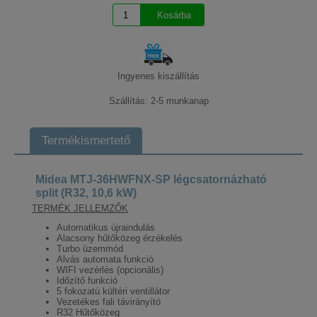
Ingyenes kiszállítás
Szállítás: 2-5 munkanap
Termékismertető
Midea MTJ-36HWFNX-SP légcsatornázható
split (R32, 10,6 kW)
TERMÉK JELLEMZŐK
Automatikus újraindulás
Alacsony hűtőközeg érzékelés
Turbo üzemmód
Alvás automata funkció
WIFI vezérlés (opcionális)
Időzítő funkció
5 fokozatú kültéri ventillátor
Vezetékes fali távirányító
R32 Hűtőközeg