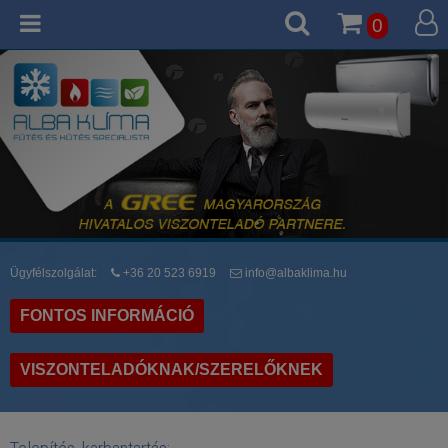
0
Ügyfélszolgálat:
+36 20 523 6919
info@albaklima.hu
FONTOS INFORMÁCIÓ
VISZONTELADÓKNAK/SZERELŐKNEK