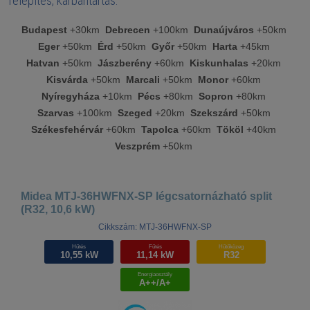
Telepítés, karbantartás:
Budapest
+30km
Debrecen
+100km
Dunaújváros
+50km
Eger
+50km
Érd
+50km
Győr
+50km
Harta
+45km
Hatvan
+50km
Jászberény
+60km
Kiskunhalas
+20km
Kisvárda
+50km
Marcali
+50km
Monor
+60km
Nyíregyháza
+10km
Pécs
+80km
Sopron
+80km
Szarvas
+100km
Szeged
+20km
Szekszárd
+50km
Székesfehérvár
+60km
Tapolca
+60km
Tököl
+40km
Veszprém
+50km
Midea MTJ-36HWFNX-SP légcsatornázható split
(R32, 10,6 kW)
Cikkszám: MTJ-36HWFNX-SP
Hűtés
Fűtés
Hűtőközeg
10,55 kW
11,14 kW
R32
Energiaosztály
A++/A+