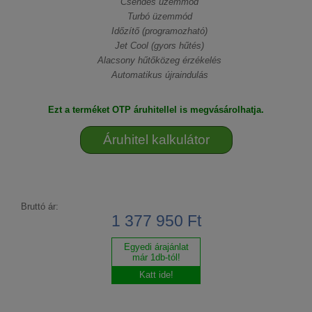
Csendes üzemmód
Turbó üzemmód
Időzítő (programozható)
Jet Cool (gyors hűtés)
Alacsony hűtőközeg érzékelés
Automatikus újraindulás
Ezt a terméket OTP áruhitellel is megvásárolhatja.
Áruhitel kalkulátor
Bruttó ár:
1 377 950 Ft
Egyedi árajánlat
már 1db-tól!
Katt ide!