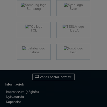
Samsung
Syen
TCL
TESLA
Toshiba
Tosot
Váltás asztali nézetre
Információk
Impresszum (céginfo)
Nyitvatartás
Kapcsolat