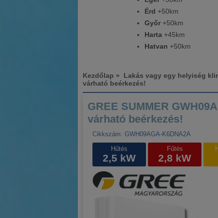
Érd
+50km
Győr
+50km
Harta
+45km
Hatvan
+50km
Kezdőlap
»
Lakás vagy egy helyiség kli
várható beérkezés!
GREE SUMMER GWH09AGAXB
várható beérkezés!
Cikkszám: GWH09AGA-K6DNA2A
Hűtés
Fűtés
2,5 kW
2,8 kW