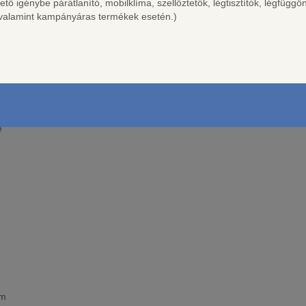
 igénybe párátlanító, mobilklíma, szellőztetők, légtisztítók, légfüggö
, valamint kampányáras termékek esetén.)
zált
e
mm