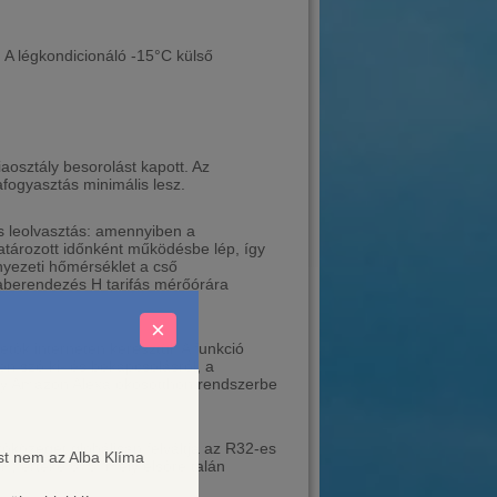
 A légkondicionáló -15°C külső
osztály besorolást kapott. Az
afogyasztás minimális lesz.
s leolvasztás: amennyiben a
tározott időnként működésbe lép, így
rnyezeti hőmérséklet a cső
maberendezés H tarifás mérőórára
×
tők interneten keresztül. A funkció
en szó ki- és bekapcsolásról, a
vagy Amazon Alexa okosotthon rendszerbe
közeget globálisan felváltja az R32-es
ést nem az Alba Klíma
P) értéke 675, mely elsőre talán