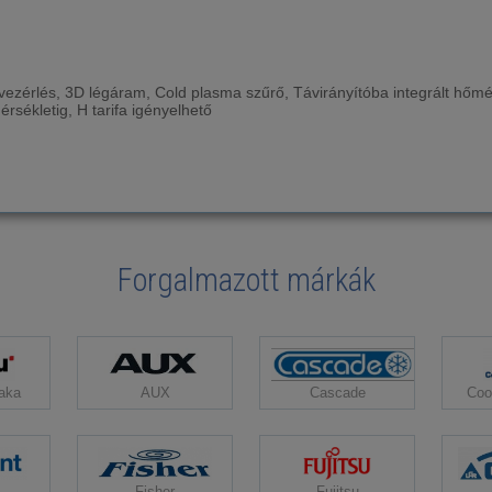
vezérlés, 3D légáram, Cold plasma szűrő, Távirányítóba integrált hőm
rsékletig, H tarifa igényelhető
Forgalmazott márkák
Cascade
aka
AUX
Coo
Fisher
Fujitsu