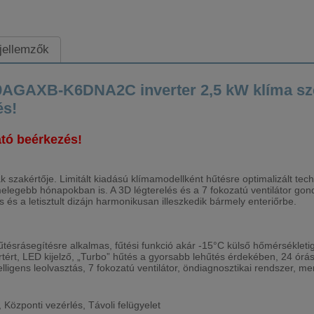
 jellemzők
XB-K6DNA2C inverter 2,5 kW klíma szett
és!
tó beérkezés!
 szakértője. Limitált kiadású klímamodellként hűtésre optimalizált te
legmelegebb hónapokban is. A 3D légterelés és a 7 fokozatú ventilátor g
 és a letisztult dizájn harmonikusan illeszkedik bármely enteriőrbe.
űtésrásegítésre alkalmas, fűtési funkció akár -15°C külső hőmérséklet
tért, LED kijelző, „Turbo” hűtés a gyorsabb lehűtés érdekében, 24 órás 
elligens leolvasztás, 7 fokozatú ventilátor, öndiagnosztikai rendszer, 
 Központi vezérlés, Távoli felügyelet