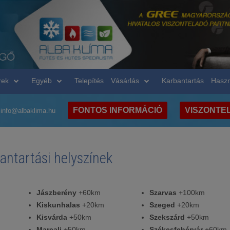
rek
Egyéb
Telepítés
Vásárlás
Karbantartás
Haszn
FONTOS INFORMÁCIÓ
VISZONTE
info@albaklima.hu
bantartási helyszínek
Jászberény
+60km
Szarvas
+100km
Kiskunhalas
+20km
Szeged
+20km
Kisvárda
+50km
Szekszárd
+50km
Marcali
+50km
Székesfehérvár
+60km