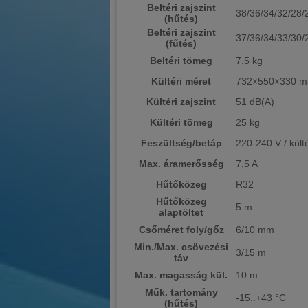
Beltéri zajszint
38/36/34/32/28/
(hűtés)
Beltéri zajszint
37/36/34/33/30/
(fűtés)
Beltéri tömeg
7,5 kg
Kültéri méret
732×550×330 
Kültéri zajszint
51 dB(A)
Kültéri tömeg
25 kg
Feszültség/betáp
220-240 V / külté
Max. áramerősség
7,5 A
Hűtőközeg
R32
Hűtőközeg
5 m
alaptöltet
Csőméret foly/gőz
6/10 mm
Min./Max. csövezési
3/15 m
táv
Max. magasság kül.
10 m
Műk. tartomány
-15..+43 °C
(hűtés)