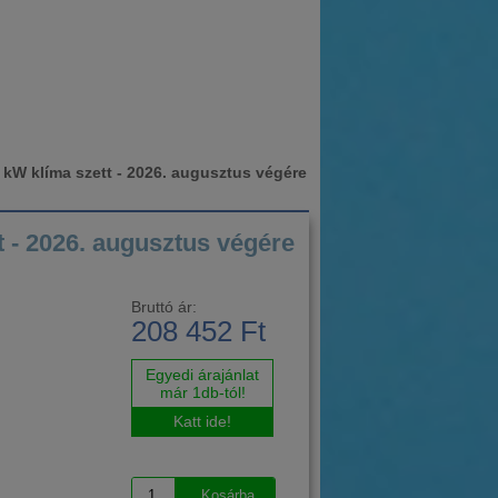
klíma szett - 2026. augusztus végére
 2026. augusztus végére
Bruttó ár:
208 452 Ft
Egyedi árajánlat
már 1db-tól!
Katt ide!