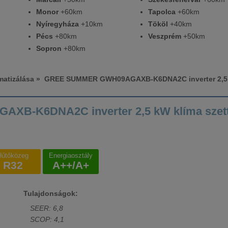
Monor
+60km
Tapolca
+60km
Nyíregyháza
+10km
Tököl
+40km
Pécs
+80km
Veszprém
+50km
Sopron
+80km
matizálása
» GREE SUMMER GWH09AGAXB-K6DNA2C inverter 2,5 kW 
-K6DNA2C inverter 2,5 kW klíma szett -
Hűtőközeg
Energiaosztály
R32
A++/A+
Tulajdonságok:
SEER: 6,8
SCOP: 4,1