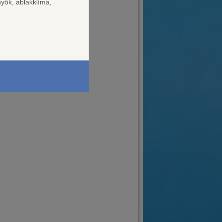
nyök, ablakklíma,