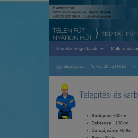
Komplex megoldások
Multi rendsze
Ügyfélszolgálat:
+36 20 523 6919
Telepítési és kar
Budapest
+30km
Debrecen
+100km
Dunaújváros
+50km
Eger
+50km