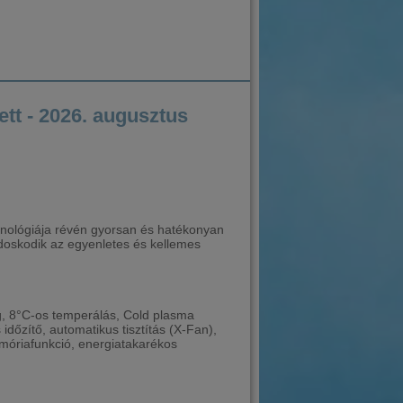
 - 2026. augusztus
chnológiája révén gyorsan és hatékonyan
ondoskodik az egyenletes és kellemes
ig, 8°C-os temperálás, Cold plasma
időzítő, automatikus tisztítás (X-Fan),
memóriafunkció, energiatakarékos