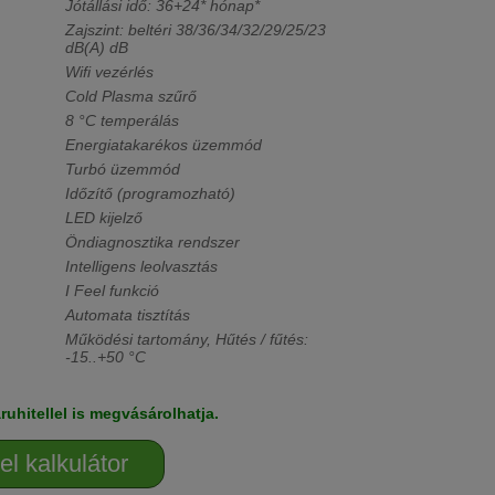
Jótállási idő: 36+24* hónap*
Zajszint: beltéri 38/36/34/32/29/25/23
dB(A) dB
Wifi vezérlés
Cold Plasma szűrő
8 °C temperálás
Energiatakarékos üzemmód
Turbó üzemmód
Időzítő (programozható)
LED kijelző
Öndiagnosztika rendszer
Intelligens leolvasztás
I Feel funkció
Automata tisztítás
Működési tartomány, Hűtés / fűtés:
-15..+50 °C
ruhitellel is megvásárolhatja.
el kalkulátor