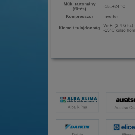
Műk. tartomány
-15..+24 °C
(fűtés)
Kompresszor
Inverter
Wi-Fi (2,4 GHz) 
Kiemelt tulajdonság
-15°C külső hőmé
Alba Klíma
Auratsu Os
Daikin
Elicent