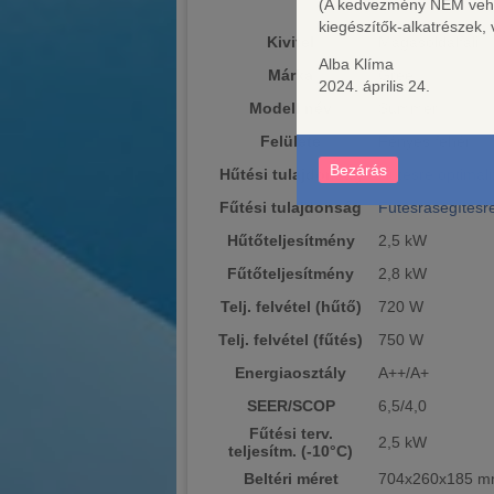
(A kedvezmény NEM vehető
kiegészítők-alkatrészek
Kivitel
Magasoldalfali
Alba Klíma
Márka
Gree
2024. április 24.
Modell név
Summer
Felülete
Fényes fehér
Bezárás
Hűtési tulajdonság
Hűtésre optimali
Fűtési tulajdonság
Fűtésrásegítésr
Hűtőteljesítmény
2,5 kW
Fűtőteljesítmény
2,8 kW
Telj. felvétel (hűtő)
720 W
Telj. felvétel (fűtés)
750 W
Energiaosztály
A++/A+
SEER/SCOP
6,5/4,0
Fűtési terv.
2,5 kW
teljesítm. (-10°C)
Beltéri méret
704x260x185 