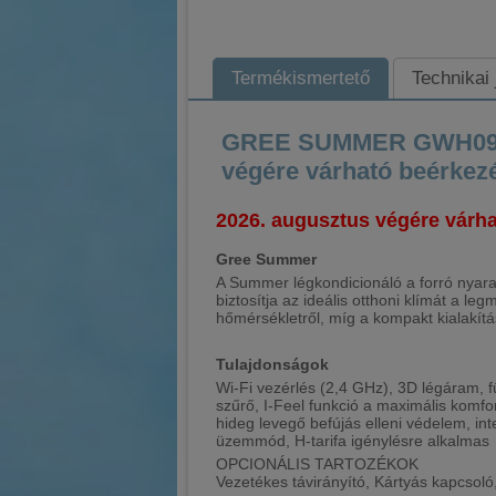
Termékismertető
Technikai
GREE SUMMER GWH09AGA
végére várható beérkez
2026. augusztus végére várha
Gree Summer
A Summer légkondicionáló a forró nyarak
biztosítja az ideális otthoni klímát a 
hőmérsékletről, míg a kompakt kialakítás
Tulajdonságok
Wi-Fi vezérlés (2,4 GHz), 3D légáram, f
szűrő, I-Feel funkció a maximális komfor
hideg levegő befújás elleni védelem, int
üzemmód, H-tarifa igénylésre alkalmas
OPCIONÁLIS TARTOZÉKOK
Vezetékes távirányító, Kártyás kapcsoló,