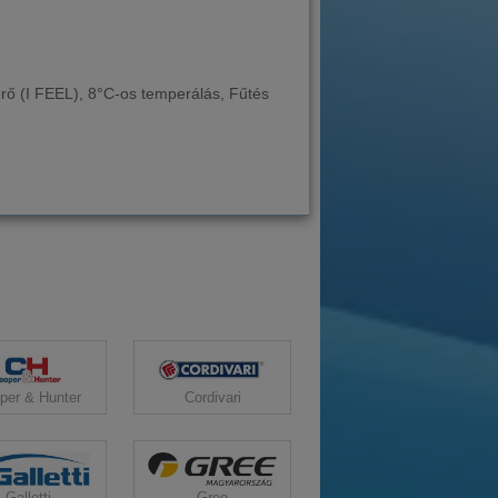
érő (I FEEL), 8°C-os temperálás, Fűtés
per & Hunter
Cordivari
Galletti
Gree