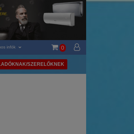
os infók
0
LADÓKNAK/SZERELŐKNEK