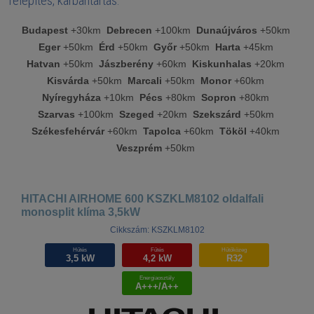
Telepítés, karbantartás:
Budapest
+30km
Debrecen
+100km
Dunaújváros
+50km
Eger
+50km
Érd
+50km
Győr
+50km
Harta
+45km
Hatvan
+50km
Jászberény
+60km
Kiskunhalas
+20km
Kisvárda
+50km
Marcali
+50km
Monor
+60km
Nyíregyháza
+10km
Pécs
+80km
Sopron
+80km
Szarvas
+100km
Szeged
+20km
Szekszárd
+50km
Székesfehérvár
+60km
Tapolca
+60km
Tököl
+40km
Veszprém
+50km
HITACHI AIRHOME 600 KSZKLM8102 oldalfali
monosplit klíma 3,5kW
Cikkszám: KSZKLM8102
Hűtés
Fűtés
Hűtőközeg
3,5 kW
4,2 kW
R32
Energiaosztály
A+++/A++