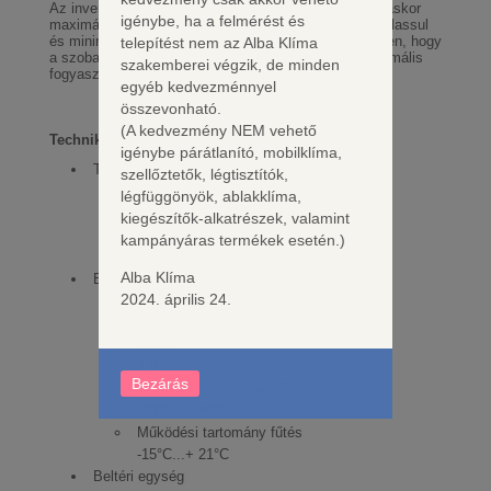
Az inverteres technológiával a klímaberendezés indításkor
igénybe, ha a felmérést és
maximális teljesítménnyel hűt, majd automatikusan lelassul
és minimális teljesítményen működik, annak érdekében, hogy
telepítést nem az Alba Klíma
a szobahőmérsékletet kényelmes szinten tartsa, minimális
szakemberei végzik, de minden
fogyasztás mellett.
egyéb kedvezménnyel
összevonható.
(A kedvezmény NEM vehető
Technikai adatok
igénybe párátlanító, mobilklíma,
Teljesítmény
szellőztetők, légtisztítók,
Teljesítmény felvétel hűtés
légfüggönyök, ablakklíma,
875 W
kiegészítők-alkatrészek, valamint
Teljesítmény felvétel fűtés
kampányáras termékek esetén.)
1000 W
Alba Klíma
Energiahatékonyság
2024. április 24.
SEER
8,5
SCOP
4,9
Bezárás
Működési tartomány hűtés
-10°C...+ 46°C
Működési tartomány fűtés
-15°C...+ 21°C
Beltéri egység