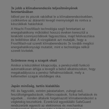
3x jobb a klímaberendezés teljesítményének
fenntartásában
Idővel por és piszok rakódhat le a klímaberendezésekben,
csökkentve az átáramló levegő mennyiségét és rontva a
készülékek hatásfokát.
A Hitachi FrostWash technológia segít fenntartani az
energiahatékony működést hosszú éveken keresztül a
lerakódó szennyeződések fagyasztása, majd felolvasztása
és leöblítése által. A vizsgálatok azt mutatják, hogy a
FrostWash-sal szerelt klímaberendezés 3x tovább megőrzi
energiahatékonysági mutatóit, mint e technológia nélkül
szerelt kivitelek.
Szüntesse meg a szagok okait
Amikor a készüléket kikapcsolja, a penészvédő funkció
automatikusan átfújja a levegőt a belső alkatrészeken, hogy
megakadályozza a penész felhalmozódását, mely a
kellemetlen szagok elsődleges oka.
Japán minőség, tartós kialakítás
Hő- és fagysokk, extrém páratartalom, zuhogó eső,
feszültségingadozások, villámcsapások, fizikai behatások és
egyebek… minden általunk forgalmazott klímaberendezést a
végletekig teszteltünk. Ezenkívül egyedülálló SafeGuard
rendszerünk egyesíti az elektromos és mechanikai