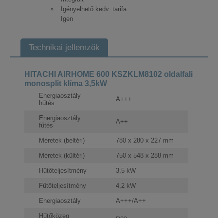
Igényelhető kedv. tarifa
Igen
Technikai jellemzők
HITACHI AIRHOME 600 KSZKLM8102 oldalfali
monosplit klíma 3,5kW
Energiaosztály
A+++
hűtés
Energiaosztály
A++
fűtés
Méretek (beltéri)
780 x 280 x 227 mm
Méretek (kültéri)
750 x 548 x 288 mm
Hűtőteljesítmény
3,5 kW
Fűtőteljesítmény
4,2 kW
Energiaosztály
A+++/A++
Hűtőközeg