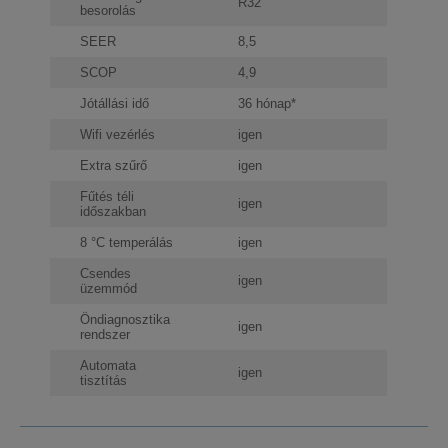
R32
besorolás
SEER
8,5
SCOP
4,9
Jótállási idő
36 hónap*
Wifi vezérlés
igen
Extra szűrő
igen
Fűtés téli
igen
időszakban
8 °C temperálás
igen
Csendes
igen
üzemmód
Öndiagnosztika
igen
rendszer
Automata
igen
tisztítás