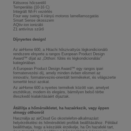
Kétsoros hőcserélő
Temperálás (10-16 C)
Integrált Wi-Fi vezérlés
Four way swing 4 irányú motoros lamellamozgatás
Smart Sense okosszem
AQtiv-ion ionizáló
Z1 antivírus szűrő
Díjnyertes design!
Az airHome 600, a Hitachi hőszivattyús légkondicionáló
rendszere elnyerte a rangos European Product Design
Award™ díjat az „Otthon: fűtés és légkondicionálás”
kategóriában.
A European Product Design Award™ egy rangos ipari
formatervezési díj, amely minden évben elismeri az
innovatív, formatervezés-orientált termékeket, és világszerte
ismertté teszi azokat.
Az airHome 600 a nyertes termékek között van, amelyet
esztétikus, modern és elegáns, bármilyen belső térbe
illeszkedő kialakításáért díjaztak.
Átállítja a hőmérsékletet, ha hazaérkezik, vagy éppen
elmegy otthonról
Használja az airCloud Go okostelefon-alkalmazást
helyérzékelési és hőmérsékleti profilok beállításához. Például
beállíthatja, hogy a készülék érzékelje, ha Ön hazafelé tart,