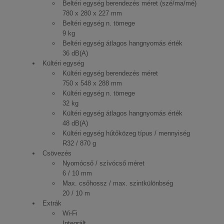
Beltéri egység berendezés méret (szé/ma/mé)
780 x 280 x 227 mm
Beltéri egység n. tömege
9 kg
Beltéri egység átlagos hangnyomás érték
36 dB(A)
Kültéri egység
Kültéri egység berendezés méret
750 x 548 x 288 mm
Kültéri egység n. tömege
32 kg
Kültéri egység átlagos hangnyomás érték
48 dB(A)
Kültéri egység hűtőközeg típus / mennyiség
R32 / 870 g
Csövezés
Nyomócső / szívócső méret
6 / 10 mm
Max. csőhossz / max. szintkülönbség
20 / 10 m
Extrák
Wi-Fi
Integrált