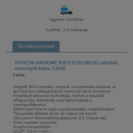
Ingyenes kiszállítás
Szállítás: 2-5 munkanap
Termékismertető
HITACHI AIRHOME 600 KSZKLM8102 oldalfali
monosplit klíma 3,5kW
Leírás
Integrált Wi-Fi vezérlés, melynek köszönhetően képesek az
airCloud Go mobilapplikáción keresztüli távoli vezérlésre
FrostWash öntisztító technológia, mellyel a készülék
lefagyasztja, leolvasztja majd elpárologtatja a
szennyeződéseket
Mold Guard funkció segít a penészesedés megelőzésében
Temperálás állítható 10 és 16 Celsius fok között
Ultra precíz hőmérsékletszabályozás (0,5 Celsius fok)
Extra csendes üzemmód
H-tarifa kompatibilitás
SCOP: 4,9 A+++/A++