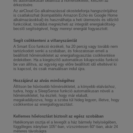
és automatikusan beállítsa a hőmérsékletet, készen az
érkezésére.
Az airCloud Go alkalmazással okostelefonja hangszórójához
is csatlakozhat (kompatibilis Amazon Echo és Google Home
alkalmazásokkal) és használhatja a heti ütemezés és időzítő
funkciókat, továbbá megnézheti az integrált energiaköltség-
becslő segítségével, hogy mennyi energiát fogyasztott.
Segít csökkenteni a villanyszámlát
A Smart Eco funkció érzékeli, ha 20 percig vagy tovább nem
tartózkodott senki a szobában, és fokozatosan emeli a
beállított hőmérsékletet az energiafogyasztás csökkentése
érdekében. Ha a kiegészítő automatikus kikapcsolás funkció
be van állítva, az egység egy előre beállított idő elteltével ki
is kapcsol, és csak manuálisan indul újra.
Hozzájárul az alvás minőségéhez
Állítson be hűvösebb hőmérsékletet, a könyebb elalváshoz,
tudva, hogy a SleepSense funkció automatikusan növeli a
hőmérsékletet, ha észleli, hogy már elaludt,
megakadályozva, hogy a szoba túl hideg legyen, illetve, hogy
csökkentse az energiafogyasztást.
Kellemes hőeloszlást biztosít az egész szobában
Hatékonyan osztja el a levegőt a ház bármely helyiségében,
függőleges irányban 105°-ban, vízszintesen 60°-ban, akár 24
méteres távolságra