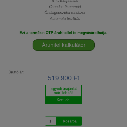
8 °C temperálás
Csendes üzemmód
Öndiagnosztika rendszer
Automata tisztítás
Ezt a terméket OTP áruhitellel is megvásárolhatja.
Áruhitel kalkulátor
Bruttó ár:
519 900 Ft
Egyedi árajánlat
már 1db-tól!
Katt ide!