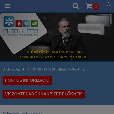
0
Ügyfélszolgálat:
+36 20 523 6919
info@albaklima.hu
FONTOS INFORMÁCIÓ
VISZONTELADÓKNAK/SZERELŐKNEK