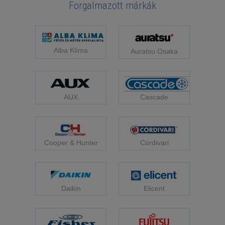
Forgalmazott márkák
Alba Klíma
Auratsu Osaka
Cascade
AUX
Cooper & Hunter
Cordivari
Daikin
Elicent