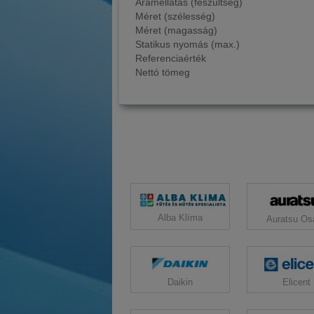
Áramellátás (feszültség)
Méret (szélesség)
Méret (magasság)
Statikus nyomás (max.)
Referenciaérték
Nettó tömeg
Alba Klíma
Auratsu Os
Daikin
Elicent