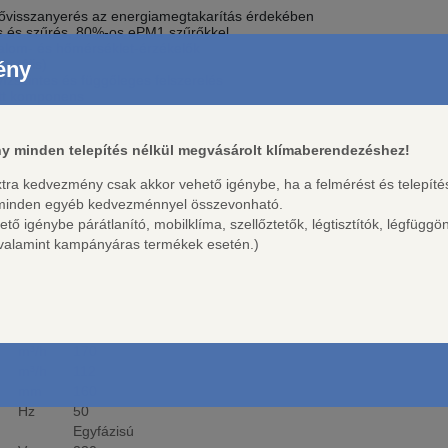
ővisszanyerés az energiamegtakarítás érdekében
s és szűrés, 80%-os ePM1 szűrőkkel
talom- és hőmérséklet-érzékelők
ionális)
ény
ízszintes és függőleges felszerelés
tott komponens
y minden telepítés nélkül megvásárolt klímaberendezéshez!
ő egységek
170 m³/h
extra kedvezmény csak akkor vehető igénybe, ha a felmérést és telepít
mm
625
 minden egyéb kedvezménnyel összevonható.
ePM1 80%
 igénybe párátlanító, mobilklíma, szellőztetők, légtisztítók, légfüggö
A
, valamint kampányáras termékek esetén.)
Függőleges szerelés
dB(A)
48
W
110
%
86
Pa
50
m³/h
170
m³/h
112
mm
160
Hz
50
Egyfázisú