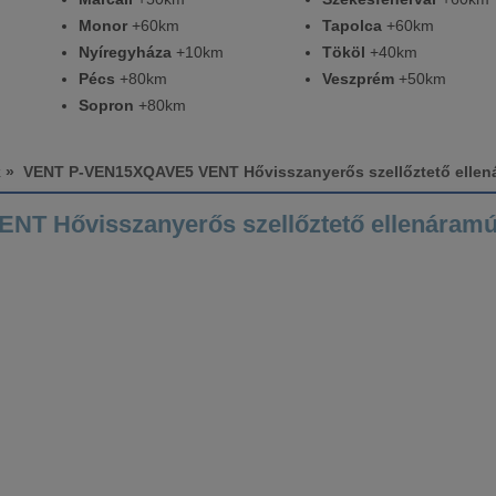
Monor
+60km
Tapolca
+60km
Nyíregyháza
+10km
Tököl
+40km
Pécs
+80km
Veszprém
+50km
Sopron
+80km
k
» VENT P-VEN15XQAVE5 VENT Hővisszanyerős szellőztető ellen
 Hővisszanyerős szellőztető ellenáramú