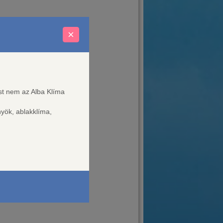
×
ést nem az Alba Klíma
nyök, ablakklíma,