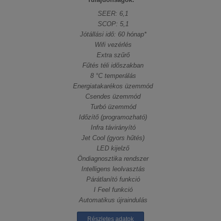
SEER: 6,1
SCOP: 5,1
Jótállási idő: 60 hónap*
Wifi vezérlés
Extra szűrő
Fűtés téli időszakban
8 °C temperálás
Energiatakarékos üzemmód
Csendes üzemmód
Turbó üzemmód
Időzítő (programozható)
Infra távirányító
Jet Cool (gyors hűtés)
LED kijelző
Öndiagnosztika rendszer
Intelligens leolvasztás
Párátlanító funkció
I Feel funkció
Automatikus újraindulás
Részletes adatok