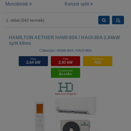
Monoblokk
Konzol split
1. oldal (542 termék)
HAMILTON AETHER HAWI-90A / HAOI-90A 2,64kW
split klíma
Cikkszám: HAWI-90A / HAOI-90A
Hűtés
Fűtés
Hűtőközeg
2,64 kW
2,93 kW
R32
Energiaosztály
A++/A+