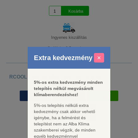
Ingyenes kiszállítás
Szállítás: 2-5 munkanap
Extra kedvezmény
×
RCOOL Easy oldalfali klíma szett 2,6 kW
5%-os extra kedvezmény minden
Cikkszám: KSZKLM3500
telepítés nélkül megvásárolt
klímaberendezéshez!
Hűtés
Fűtés
Energiaosztály
2,6 kW
2,7 kW
A++/A+
5%-os telepítés nélküli extra
kedvezmény csak akkor vehető
igénybe, ha a felmérést és
telepítést nem az Alba Klíma
szakemberei végzik, de minden
egyéb kedvezménnyel