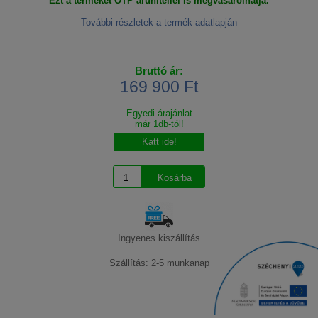
Ezt a terméket OTP áruhitellel is megvásárolhatja.
További részletek a termék adatlapján
Bruttó ár:
169 900 Ft
Egyedi árajánlat
már 1db-tól!
Katt ide!
Ingyenes kiszállítás
Szállítás: 2-5 munkanap