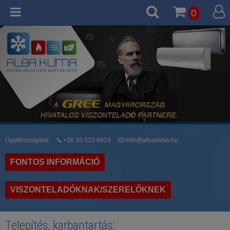
0
Ügyfélszolgálat:
+36 20 523 6919
info@albaklima.hu
FONTOS INFORMÁCIÓ
VISZONTELADÓKNAK/SZERELŐKNEK
Telepítés, karbantartás: