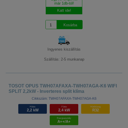
már 1db-tól!
Katt ide!
Ingyenes kiszállítás
Szállítás: 2-5 munkanap
TOSOT OPUS TWH07AFAXA-TWH07AGA-K6 WIFI
SPLIT 2,2kW - Inverteres split klíma
Cikkszám: TWH07AFAXA-TWH07AGA-K6
Hűtés
Fűtés
Hűtőközeg
2,2 kW
2,4 kW
R32
Energiaosztály
A++/A+