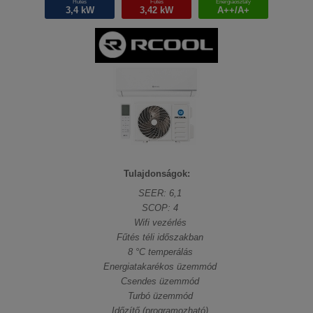
Hűtés
Fűtés
Energiaosztály
3,4 kW
3,42 kW
A++/A+
Tulajdonságok:
SEER: 6,1
SCOP: 4
Wifi vezérlés
Fűtés téli időszakban
8 °C temperálás
Energiatakarékos üzemmód
Csendes üzemmód
Turbó üzemmód
Időzítő (programozható)