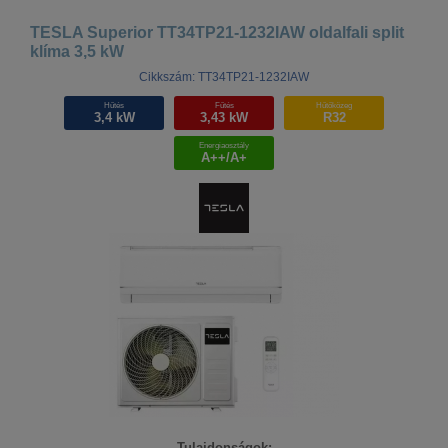
TESLA Superior TT34TP21-1232IAW oldalfali split
klíma 3,5 kW
Cikkszám: TT34TP21-1232IAW
Hűtés
Fűtés
Hűtőközeg
3,4 kW
3,43 kW
R32
Energiaosztály
A++/A+
Tulajdonságok: