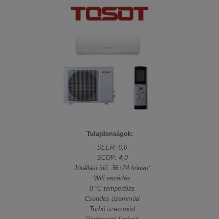
Tulajdonságok:
SEER: 6,6
SCOP: 4,0
Jótállási idő: 36+24 hónap*
Wifi vezérlés
8 °C temperálás
Csendes üzemmód
Turbó üzemmód