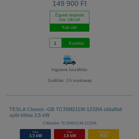
149 900 Ft
Egyedi árajánlat
már 1db-tól!
Katt ide!
Ingyenes kiszállítás
Szállítás: 2-5 munkanap
TESLA Classic -GB TC35M211W-1232IA oldalfali
split klíma 3,5 kW
Cikkszám: TC35M211W-1232IA
Hűtés
Fűtés
Hűtőközeg
3,5 kW
3,8 kW
R32