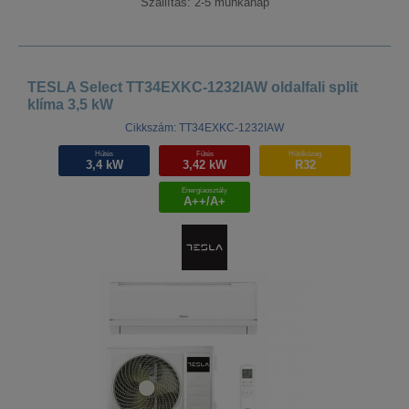
Szállítás: 2-5 munkanap
TESLA Select TT34EXKC-1232IAW oldalfali split
klíma 3,5 kW
Cikkszám: TT34EXKC-1232IAW
Hűtés
Fűtés
Hűtőközeg
3,4 kW
3,42 kW
R32
Energiaosztály
A++/A+