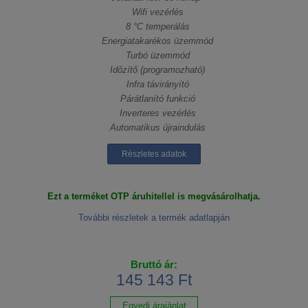
Wifi vezérlés
8 °C temperálás
Energiatakarékos üzemmód
Turbó üzemmód
Időzítő (programozható)
Infra távirányító
Párátlanító funkció
Inverteres vezérlés
Automatikus újraindulás
Részletes adatok
Ezt a terméket OTP áruhitellel is megvásárolhatja.
További részletek a termék adatlapján
Bruttó ár:
145 143 Ft
Egyedi árajánlat