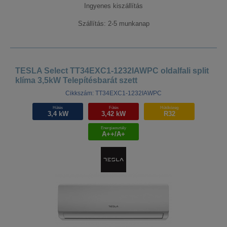
Ingyenes kiszállítás
Szállítás: 2-5 munkanap
TESLA Select TT34EXC1-1232IAWPC oldalfali split
klíma 3,5kW Telepítésbarát szett
Cikkszám: TT34EXC1-1232IAWPC
Hűtés
Fűtés
Hűtőközeg
3,4 kW
3,42 kW
R32
Energiaosztály
A++/A+