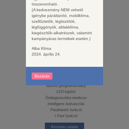
összevonható.
(A kedvezmény NEM vehető
igénybe párátlanító, mobilklíma,
szellőztetők, légtisztítók,
légfüggönyök, ablakklíma,
Tulajdonságok:
kiegészítők-alkatrészek, valamint
SEER: 6,4
kampányáras termékek esetén.)
SCOP: 4
Alba Klíma
Wifi vezérlés
2024. április 24.
Fűtés téli időszakban
8 °C temperálás
Energiatakarékos üzemmód
Csendes üzemmód
Bezárás
Turbó üzemmód
Időzítő (programozható)
LED kijelző
Öndiagnosztika rendszer
Intelligens leolvasztás
Párátlanító funkció
I Feel funkció
Részletes adatok