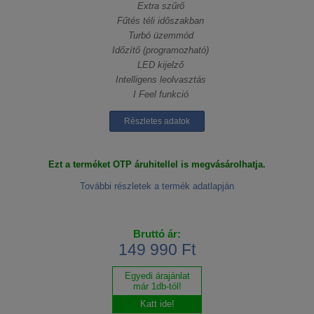
Extra szűrő
Fűtés téli időszakban
Turbó üzemmód
Időzítő (programozható)
LED kijelző
Intelligens leolvasztás
I Feel funkció
Részletes adatok
Ezt a terméket OTP áruhitellel is megvásárolhatja.
További részletek a termék adatlapján
Bruttó ár:
149 990 Ft
Egyedi árajánlat
már 1db-tól!
Katt ide!