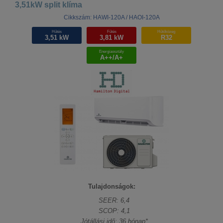
3,51kW split klíma
Cikkszám: HAWI-120A / HAOI-120A
Hűtés
Fűtés
Hűtőközeg
3,51 kW
3,81 kW
R32
Energiaosztály
A++/A+
Tulajdonságok:
SEER: 6,4
SCOP: 4,1
Jótállási idő: 36 hónap*