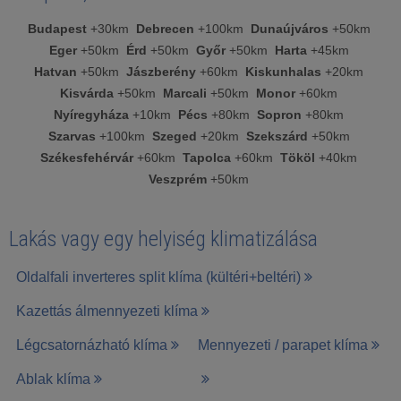
Budapest
+30km
Debrecen
+100km
Dunaújváros
+50km
Eger
+50km
Érd
+50km
Győr
+50km
Harta
+45km
Hatvan
+50km
Jászberény
+60km
Kiskunhalas
+20km
Kisvárda
+50km
Marcali
+50km
Monor
+60km
Nyíregyháza
+10km
Pécs
+80km
Sopron
+80km
Szarvas
+100km
Szeged
+20km
Szekszárd
+50km
Székesfehérvár
+60km
Tapolca
+60km
Tököl
+40km
Veszprém
+50km
Lakás vagy egy helyiség klimatizálása
Oldalfali inverteres split klíma (kültéri+beltéri)
Kazettás álmennyezeti klíma
Légcsatornázható klíma
Mennyezeti / parapet klíma
Ablak klíma