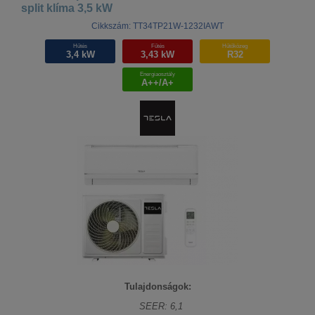
split klíma 3,5 kW
Cikkszám: TT34TP21W-1232IAWT
Hűtés
Fűtés
Hűtőközeg
3,4 kW
3,43 kW
R32
Energiaosztály
A++/A+
Tulajdonságok:
SEER: 6,1