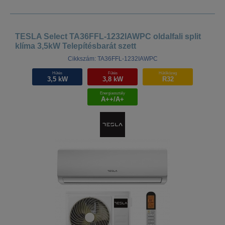
TESLA Select TA36FFL-1232IAWPC oldalfali split
klíma 3,5kW Telepítésbarát szett
Cikkszám: TA36FFL-1232IAWPC
Hűtés
Fűtés
Hűtőközeg
3,5 kW
3,8 kW
R32
Energiaosztály
A++/A+