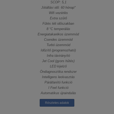
SCOP: 5,1
Jótállási idő: 60 hónap*
Wifi vezérlés
Extra szűrő
Fűtés téli időszakban
8 °C temperálás
Energiatakarékos üzemmód
Csendes üzemmód
Turbó üzemmód
Időzítő (programozható)
Infra távirányító
Jet Cool (gyors hűtés)
LED kijelző
Öndiagnosztika rendszer
Intelligens leolvasztás
Párátlanító funkció
I Feel funkció
Automatikus újraindulás
Részletes adatok