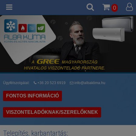
0
Ügyfélszolgálat:
+36 20 523 6919
info@albaklima.hu
FONTOS INFORMÁCIÓ
VISZONTELADÓKNAK/SZERELŐKNEK
Telepítés, karbantartás: