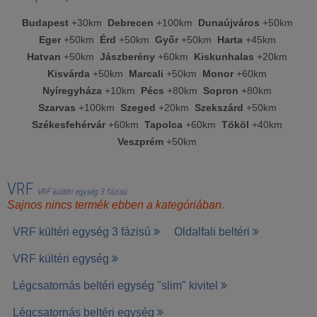
Budapest
+30km
Debrecen
+100km
Dunaújváros
+50km
Eger
+50km
Érd
+50km
Győr
+50km
Harta
+45km
Hatvan
+50km
Jászberény
+60km
Kiskunhalas
+20km
Kisvárda
+50km
Marcali
+50km
Monor
+60km
Nyíregyháza
+10km
Pécs
+80km
Sopron
+80km
Szarvas
+100km
Szeged
+20km
Szekszárd
+50km
Székesfehérvár
+60km
Tapolca
+60km
Tököl
+40km
Veszprém
+50km
VRF
VRF kültéri egység 3 fázisú
Sajnos nincs termék ebben a kategóriában.
VRF kültéri egység 3 fázisú
Oldalfali beltéri
VRF kültéri egység
Légcsatornás beltéri egység "slim" kivitel
Légcsatornás beltéri egység