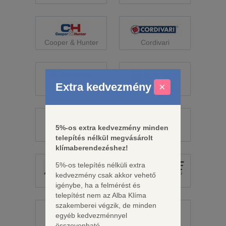
Cooper & Hunter
Cordivari
Extra kedvezmény
×
Daikin
Elicent
5%-os extra kedvezmény minden
Fisher
Fujitsu
telepítés nélkül megvásárolt
klímaberendezéshez!
5%-os telepítés nélküli extra
kedvezmény csak akkor vehető
Galletti
Gree
igénybe, ha a felmérést és
telepítést nem az Alba Klíma
szakemberei végzik, de minden
egyéb kedvezménnyel
összevonható.
Haier
Hamilton Digital