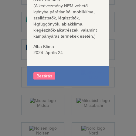
(A kedvezmény NEM vehető
igénybe párátlanító, mobilklíma,
szellőztetők, légtisztítók,
légfüggönyök, ablakklíma,
Hisense
Hitachi
kiegészítők-alkatrészek, valamint
kampányáras termékek esetén.)
Alba Klíma
2024. április 24.
Kaisai
Kinghome
Bezárás
LG
MDV
Midea
Mitsubishi
Nolsen
Nord