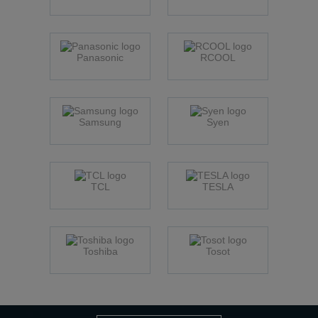
Panasonic
RCOOL
Samsung
Syen
TCL
TESLA
Toshiba
Tosot