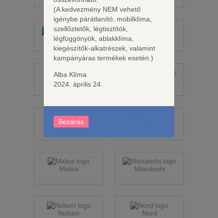
(A kedvezmény NEM vehető
igénybe párátlanító, mobilklíma,
szellőztetők, légtisztítók,
Hitachi
légfüggönyök, ablakklíma,
Hisense
kiegészítők-alkatrészek, valamint
kampányáras termékek esetén.)
Alba Klíma
Kaisai
Kinghome
2024. április 24.
Bezárás
LG
MDV
Midea
Mitsubishi
Nolsen
Nord