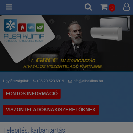
0
Ügyfélszolgálat:
+36 20 523 6919
info@albaklima.hu
FONTOS INFORMÁCIÓ
VISZONTELADÓKNAK/SZERELŐKNEK
Telepítés, karbantartás: