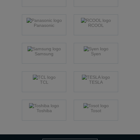
Panasonic
RCOOL
Samsung
Syen
TCL
TESLA
Toshiba
Tosot