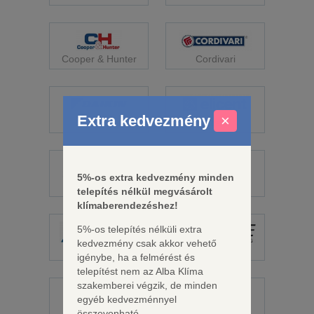
Cooper & Hunter
Cordivari
Extra kedvezmény
×
Daikin
Elicent
5%-os extra kedvezmény minden
Fisher
Fujitsu
telepítés nélkül megvásárolt
klímaberendezéshez!
5%-os telepítés nélküli extra
kedvezmény csak akkor vehető
Galletti
Gree
igénybe, ha a felmérést és
telepítést nem az Alba Klíma
szakemberei végzik, de minden
egyéb kedvezménnyel
összevonható.
Haier
Hamilton Digital