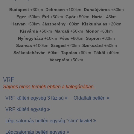
Budapest
+30km
Debrecen
+100km
Dunaújváros
+50km
Eger
+50km
Érd
+50km
Győr
+50km
Harta
+45km
Hatvan
+50km
Jászberény
+60km
Kiskunhalas
+20km
Kisvárda
+50km
Marcali
+50km
Monor
+60km
Nyíregyháza
+10km
Pécs
+80km
Sopron
+80km
Szarvas
+100km
Szeged
+20km
Szekszárd
+50km
Székesfehérvár
+60km
Tapolca
+60km
Tököl
+40km
Veszprém
+50km
VRF
Sajnos nincs termék ebben a kategóriában.
VRF kültéri egység 3 fázisú
Oldalfali beltéri
VRF kültéri egység
Légcsatornás beltéri egység "slim" kivitel
Légcsatornás beltéri egység