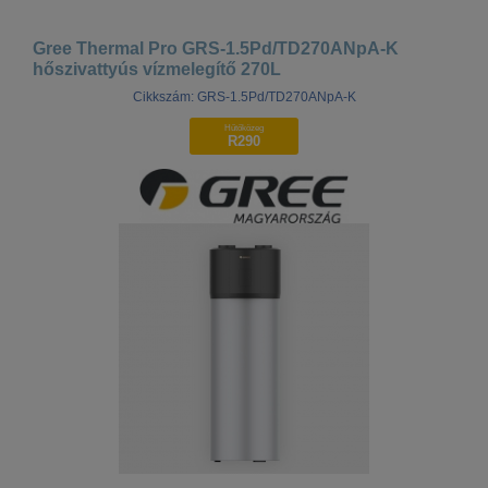
Gree Thermal Pro GRS-1.5Pd/TD270ANpA-K
hőszivattyús vízmelegítő 270L
Cikkszám: GRS-1.5Pd/TD270ANpA-K
Hűtőközeg
R290