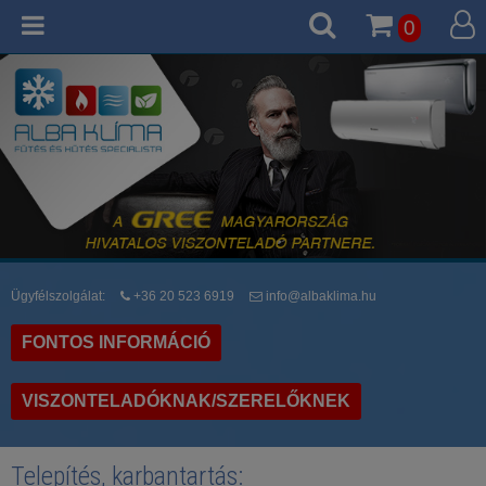
0
Ügyfélszolgálat:
+36 20 523 6919
info@albaklima.hu
FONTOS INFORMÁCIÓ
VISZONTELADÓKNAK/SZERELŐKNEK
Telepítés, karbantartás: