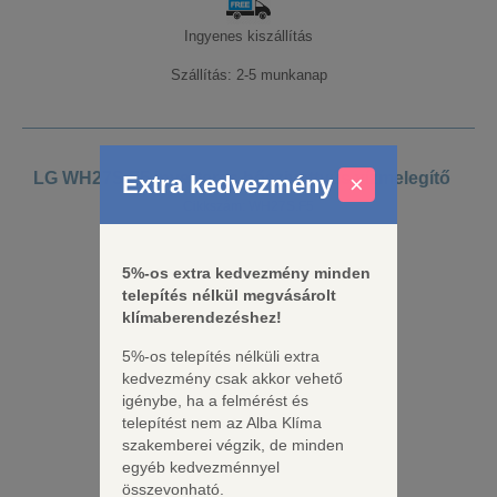
Ingyenes kiszállítás
Szállítás: 2-5 munkanap
LG WH27S.F5 inverteres hőszivattyús vízmelegítő
Extra kedvezmény
×
Cikkszám: WH27S.F5
Hűtőközeg
R134a
5%-os extra kedvezmény minden
telepítés nélkül megvásárolt
klímaberendezéshez!
5%-os telepítés nélküli extra
kedvezmény csak akkor vehető
igénybe, ha a felmérést és
telepítést nem az Alba Klíma
szakemberei végzik, de minden
egyéb kedvezménnyel
összevonható.