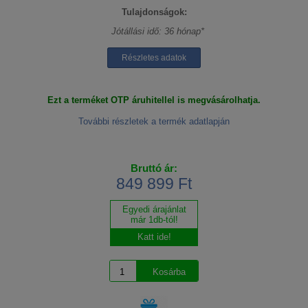
Tulajdonságok:
Jótállási idő: 36 hónap*
Részletes adatok
Ezt a terméket OTP áruhitellel is megvásárolhatja.
További részletek a termék adatlapján
Bruttó ár:
849 899 Ft
Egyedi árajánlat
már 1db-tól!
Katt ide!