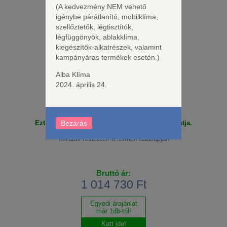
(A kedvezmény NEM vehető
igénybe párátlanító, mobilklíma,
szellőztetők, légtisztítók,
légfüggönyök, ablakklíma,
kiegészítők-alkatrészek, valamint
kampányáras termékek esetén.)
Tulajdonságok:
Jótállási idő: 120 hónap*
Alba Klíma
2024. április 24.
Részletes adatok
Bezárás
Ezt a terméket OTP áruhitellel is megvásárolhatja.
További részletek a termék adatlapján
Bruttó ár:
1 014 730 Ft
Egyedi árajánlat
már 1db-tól!
Katt ide!