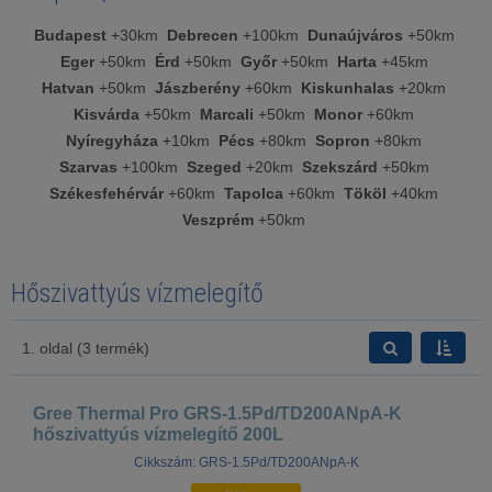
Budapest
+30km
Debrecen
+100km
Dunaújváros
+50km
Eger
+50km
Érd
+50km
Győr
+50km
Harta
+45km
Hatvan
+50km
Jászberény
+60km
Kiskunhalas
+20km
Kisvárda
+50km
Marcali
+50km
Monor
+60km
Nyíregyháza
+10km
Pécs
+80km
Sopron
+80km
Szarvas
+100km
Szeged
+20km
Szekszárd
+50km
Székesfehérvár
+60km
Tapolca
+60km
Tököl
+40km
Veszprém
+50km
Hőszivattyús vízmelegítő
1. oldal (3 termék)
Gree Thermal Pro GRS-1.5Pd/TD200ANpA-K
hőszivattyús vízmelegítő 200L
Cikkszám: GRS-1.5Pd/TD200ANpA-K