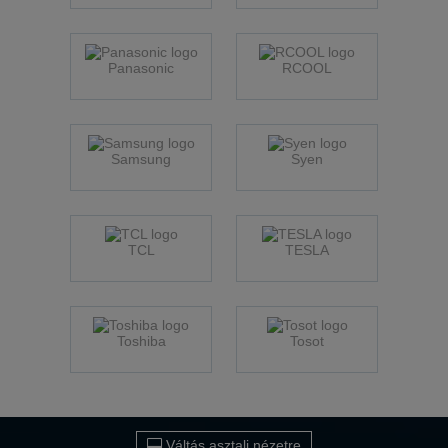
Panasonic
RCOOL
Samsung
Syen
TCL
TESLA
Toshiba
Tosot
Váltás asztali nézetre