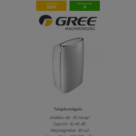
Hűtőközeg
Energiaosztály
R290
A
Tulajdonságok:
Jótállási idő: 36 hónap*
Zajszint: 41-46 dB
Helyiségméret: 48 m2