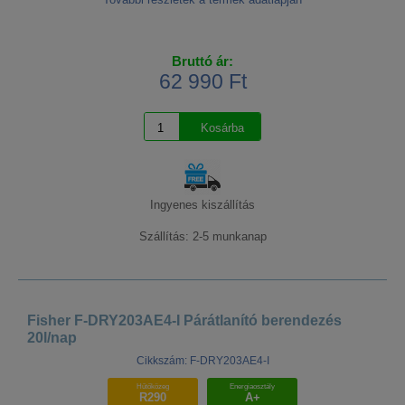
Bruttó ár:
62 990 Ft
Ingyenes kiszállítás
Szállítás: 2-5 munkanap
Fisher F-DRY203AE4-I Párátlanító berendezés
20l/nap
Cikkszám: F-DRY203AE4-I
Hűtőközeg
Energiaosztály
R290
A+