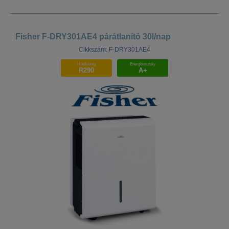
Fisher F-DRY301AE4 párátlanító 30l/nap
Cikkszám: F-DRY301AE4
Hűtőközeg
Energiaosztály
R290
A+