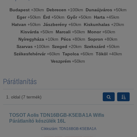
Budapest
+30km
Debrecen
+100km
Dunaújváros
+50km
Eger
+50km
Érd
+50km
Győr
+50km
Harta
+45km
Hatvan
+50km
Jászberény
+60km
Kiskunhalas
+20km
Kisvárda
+50km
Marcali
+50km
Monor
+60km
Nyíregyháza
+10km
Pécs
+80km
Sopron
+80km
Szarvas
+100km
Szeged
+20km
Szekszárd
+50km
Székesfehérvár
+60km
Tapolca
+60km
Tököl
+40km
Veszprém
+50km
Párátlanítás
1. oldal (7 termék)
TOSOT Aolis TDN16BGB-K5EBA1A Wifis
Párátlanító készülék 16L
Cikkszám: TDN16BGB-K5EBA1A