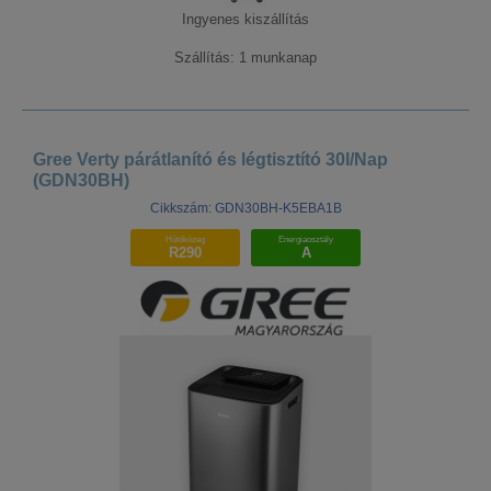
Ingyenes kiszállítás
Szállítás: 1 munkanap
Gree Verty párátlanító és légtisztító 30l/Nap
(GDN30BH)
Cikkszám: GDN30BH-K5EBA1B
Hűtőközeg
Energiaosztály
R290
A