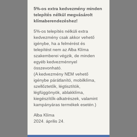
5%-os extra kedvezmény minden
telepítés nélkül megvásárolt
klímaberendezéshez!
5%-os telepítés nélküli extra
kedvezmény csak akkor vehető
igénybe, ha a felmérést és
telepítést nem az Alba Klíma
Tulajdonságok:
szakemberei végzik, de minden
Jótállási idő: 36 hónap*
egyéb kedvezménnyel
Zajszint: 39-43 dB
összevonható.
(A kedvezmény NEM vehető
Helyiségméret: 24 m2
igénybe párátlanító, mobilklíma,
Légszállítás: 105-130 m³/h
szellőztetők, légtisztítók,
Energiatakarékos üzemmód
légfüggönyök, ablakklíma,
Időzítő (programozható)
kiegészítők-alkatrészek, valamint
Öndiagnosztika rendszer
kampányáras termékek esetén.)
Párátlanító funkció
Automatikus újraindulás
Alba Klíma
2024. április 24.
Részletes adatok