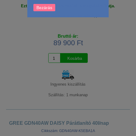
Ezt a terméket OTP áruhitellel is megvásárolhatja.
Bezárás
További részletek a termék adatlapján
Bruttó ár:
89 900 Ft
Ingyenes kiszállítás
Szállítás: 1 munkanap
GREE GDN40AW DAISY Párátlanító 40l/nap
Cikkszám: GDN40AW-K5EBA1A