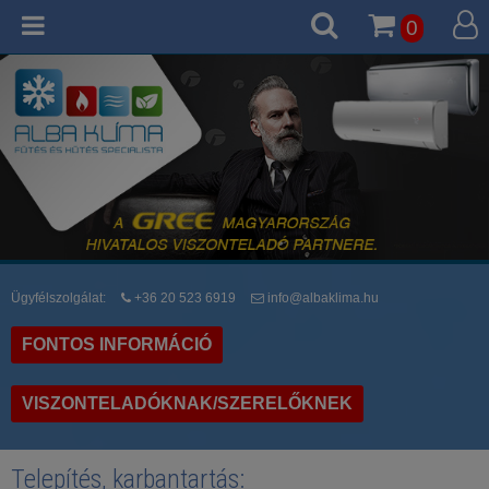
0
Ügyfélszolgálat:
+36 20 523 6919
info@albaklima.hu
FONTOS INFORMÁCIÓ
VISZONTELADÓKNAK/SZERELŐKNEK
Telepítés, karbantartás: