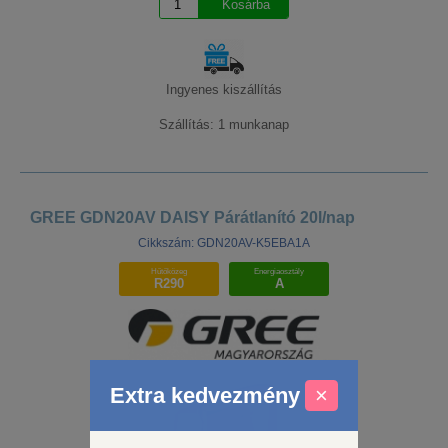
Ingyenes kiszállítás
Szállítás: 1 munkanap
GREE GDN20AV DAISY Párátlanító 20l/nap
Cikkszám: GDN20AV-K5EBA1A
Hűtőközeg
Energiaosztály
R290
A
Extra kedvezmény
×