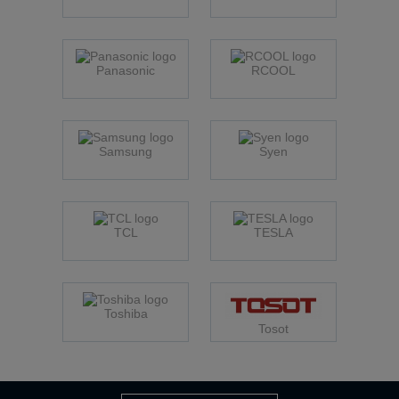
Panasonic
RCOOL
Samsung
Syen
TCL
TESLA
Toshiba
Tosot