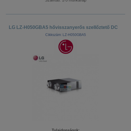
Szállítás: 2-5 munkanap
LG LZ-H050GBA5 hővisszanyerős szellőztető DC
Cikkszám: LZ-H050GBA5
Tulajdonságok: