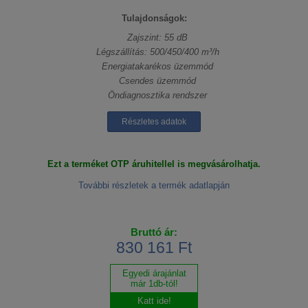
Tulajdonságok:
Zajszint: 55 dB
Légszállítás: 500/450/400 m³/h
Energiatakarékos üzemmód
Csendes üzemmód
Öndiagnosztika rendszer
Részletes adatok
Ezt a terméket OTP áruhitellel is megvásárolhatja.
További részletek a termék adatlapján
Bruttó ár:
830 161 Ft
Egyedi árajánlat
már 1db-tól!
Katt ide!