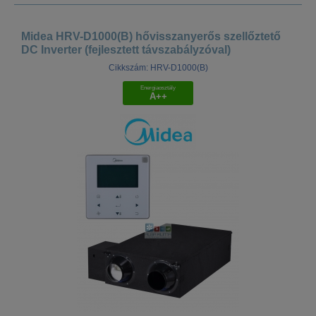
Midea HRV-D1000(B) hővisszanyerős szellőztető
DC Inverter (fejlesztett távszabályzóval)
Cikkszám: HRV-D1000(B)
Energiaosztály
A++