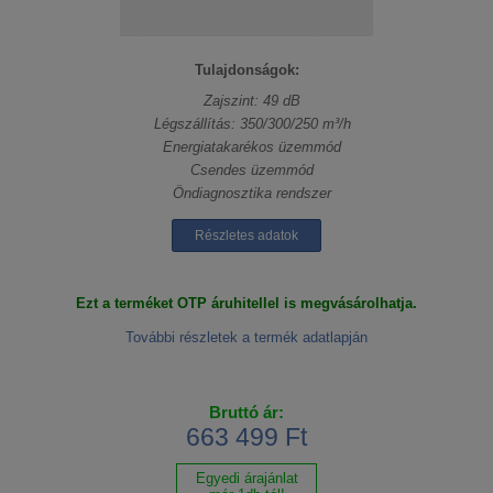
Tulajdonságok:
Zajszint: 49 dB
Légszállítás: 350/300/250 m³/h
Energiatakarékos üzemmód
Csendes üzemmód
Öndiagnosztika rendszer
Részletes adatok
Ezt a terméket OTP áruhitellel is megvásárolhatja.
További részletek a termék adatlapján
Bruttó ár:
663 499 Ft
Egyedi árajánlat