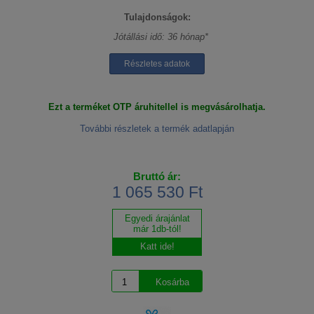
Tulajdonságok:
Jótállási idő: 36 hónap*
Részletes adatok
Ezt a terméket OTP áruhitellel is megvásárolhatja.
További részletek a termék adatlapján
Bruttó ár:
1 065 530 Ft
Egyedi árajánlat
már 1db-tól!
Katt ide!