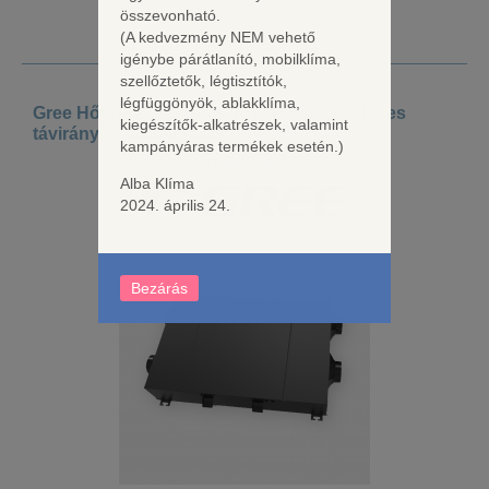
Szállítás: 2-5 munkanap
összevonható.
(A kedvezmény NEM vehető
igénybe párátlanító, mobilklíma,
szellőztetők, légtisztítók,
légfüggönyök, ablakklíma,
Gree Hővisszanyerős szellőzőgép, vezetékes
kiegészítők-alkatrészek, valamint
távirányítóval 500 M3/H
kampányáras termékek esetén.)
Cikkszám: FHBQGL-D5DA-T
Alba Klíma
2024. április 24.
Bezárás