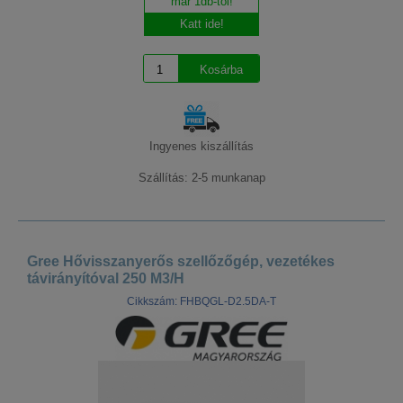
már 1db-tól!
Katt ide!
Ingyenes kiszállítás
Szállítás: 2-5 munkanap
Gree Hővisszanyerős szellőzőgép, vezetékes
távirányítóval 250 M3/H
Cikkszám: FHBQGL-D2.5DA-T