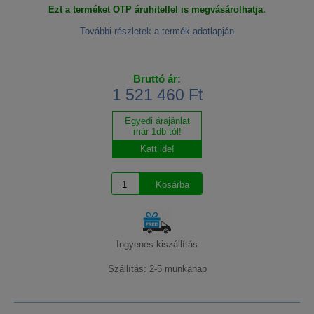
Ezt a terméket OTP áruhitellel is megvásárolhatja.
További részletek a termék adatlapján
Bruttó ár:
1 521 460 Ft
Egyedi árajánlat
már 1db-tól!
Katt ide!
Ingyenes kiszállítás
Szállítás: 2-5 munkanap