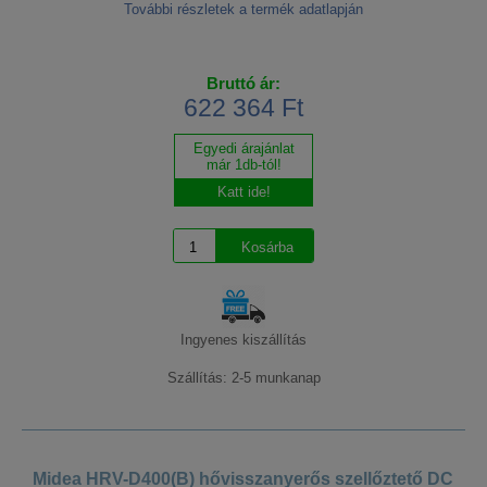
További részletek a termék adatlapján
Bruttó ár:
622 364 Ft
Egyedi árajánlat
már 1db-tól!
Katt ide!
Ingyenes kiszállítás
Szállítás: 2-5 munkanap
Midea HRV-D400(B) hővisszanyerős szellőztető DC