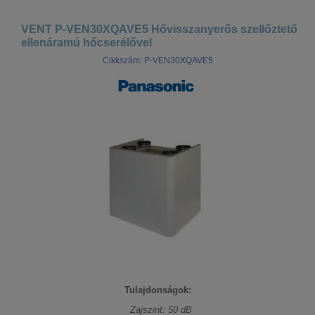
VENT P-VEN30XQAVE5 Hővisszanyerős szellőztető
ellenáramú hőcserélővel
Cikkszám: P-VEN30XQAVE5
Tulajdonságok:
Zajszint: 50 dB