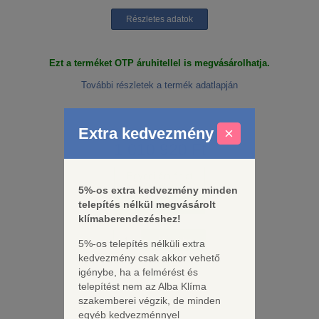
Részletes adatok
Ezt a terméket OTP áruhitellel is megvásárolhatja.
További részletek a termék adatlapján
Extra kedvezmény
×
Bruttó ár:
1 010 920 Ft
Egyedi árajánlat
már 1db-tól!
5%-os extra kedvezmény minden
telepítés nélkül megvásárolt
Katt ide!
klímaberendezéshez!
5%-os telepítés nélküli extra
kedvezmény csak akkor vehető
igénybe, ha a felmérést és
telepítést nem az Alba Klíma
szakemberei végzik, de minden
Ingyenes kiszállítás
egyéb kedvezménnyel