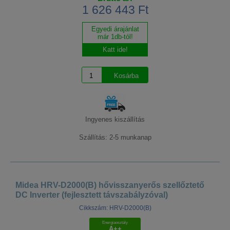
1 626 443 Ft
Egyedi árajánlat
már 1db-tól!
Katt ide!
Ingyenes kiszállítás
Szállítás: 2-5 munkanap
Midea HRV-D2000(B) hővisszanyerős szellőztető
DC Inverter (fejlesztett távszabályzóval)
Cikkszám: HRV-D2000(B)
Energiaosztály
A++