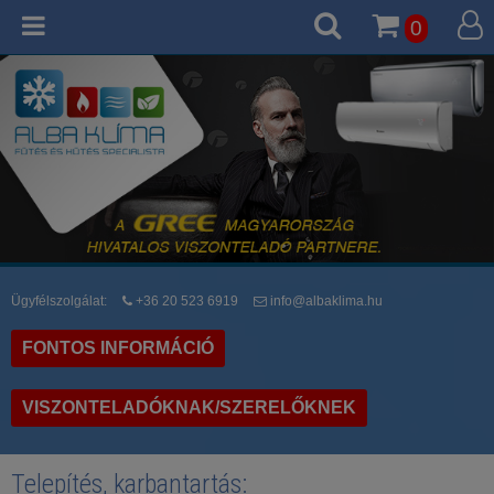
0
Ügyfélszolgálat:
+36 20 523 6919
info@albaklima.hu
FONTOS INFORMÁCIÓ
VISZONTELADÓKNAK/SZERELŐKNEK
Telepítés, karbantartás: