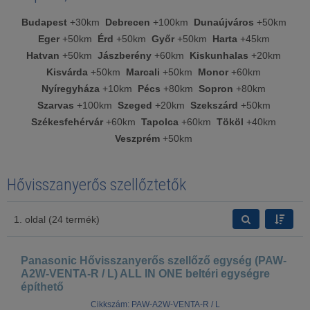
Budapest
+30km
Debrecen
+100km
Dunaújváros
+50km
Eger
+50km
Érd
+50km
Győr
+50km
Harta
+45km
Hatvan
+50km
Jászberény
+60km
Kiskunhalas
+20km
Kisvárda
+50km
Marcali
+50km
Monor
+60km
Nyíregyháza
+10km
Pécs
+80km
Sopron
+80km
Szarvas
+100km
Szeged
+20km
Szekszárd
+50km
Székesfehérvár
+60km
Tapolca
+60km
Tököl
+40km
Veszprém
+50km
Hővisszanyerős szellőztetők
1. oldal (24 termék)
Panasonic Hővisszanyerős szellőző egység (PAW-
A2W-VENTA-R / L) ALL IN ONE beltéri egységre
építhető
Cikkszám: PAW-A2W-VENTA-R / L