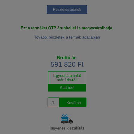
Részletes adatok
Ezt a terméket OTP áruhitellel is megvásárolhatja.
További részletek a termék adatlapján
Bruttó ár:
591 820 Ft
Egyedi árajánlat
már 1db-tól!
Katt ide!
Ingyenes kiszállítás