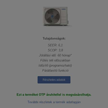
Tulajdonságok:
SEER: 6,1
SCOP: 3,8
Jótállási idő: 60 hónap*
Fűtés téli időszakban
Időzítő (programozható)
Párátlanító funkció
Részletes adatok
Ezt a terméket OTP áruhitellel is megvásárolhatja.
További részletek a termék adatlapján