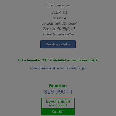
Tulajdonságok:
SEER: 6,1
SCOP: 4
Jótállási idő: 72 hónap*
Zajszint: 50 dB(A) dB
Fűtés téli időszakban
Részletes adatok
Ezt a terméket OTP áruhitellel is megvásárolhatja.
További részletek a termék adatlapján
Bruttó ár:
319 990 Ft
Egyedi árajánlat
már 1db-tól!
Katt ide!