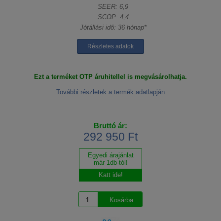
SEER: 6,9
SCOP: 4,4
Jótállási idő: 36 hónap*
Részletes adatok
Ezt a terméket OTP áruhitellel is megvásárolhatja.
További részletek a termék adatlapján
Bruttó ár:
292 950 Ft
Egyedi árajánlat
már 1db-tól!
Katt ide!