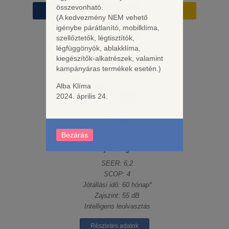
összevonható.
Hűtés
Fűtés
Hűtőközeg
4,0 kW
4,4 kW
R32
(A kedvezmény NEM vehető
igénybe párátlanító, mobilklíma,
Energiaosztály
A++/A+
szellőztetők, légtisztítók,
légfüggönyök, ablakklíma,
kiegészítők-alkatrészek, valamint
kampányáras termékek esetén.)
Alba Klíma
2024. április 24.
Bezárás
Tulajdonságok:
SEER: 6,2
SCOP: 4
Jótállási idő: 60 hónap*
Zajszint: 55 dB
Intelligens leolvasztás
Részletes adatok