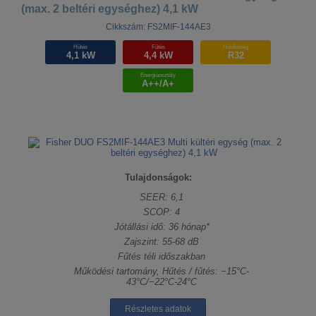
(max. 2 beltéri egységhez) 4,1 kW
Cikkszám: FS2MIF-144AE3
Hűtés
Fűtés
Hűtőközeg
4,1 kW
4,4 kW
R32
Energiaosztály
A++/A+
Tulajdonságok:
SEER: 6,1
SCOP: 4
Jótállási idő: 36 hónap*
Zajszint: 55-68 dB
Fűtés téli időszakban
Működési tartomány, Hűtés / fűtés: −15°C-
43°C/−22°C-24°C
Részletes adatok