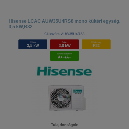
Hisense LCAC AUW35U4RS8 mono kültéri egység,
3,5 kW,R32
Cikkszám: AUW35U4RS8
Hűtés
Fűtés
Hűtőközeg
3,5 kW
3,8 kW
R32
Energiaosztály
A++/A+
Tulajdonságok: