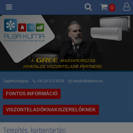
0
Ügyfélszolgálat:
+36 20 523 6919
info@albaklima.hu
FONTOS INFORMÁCIÓ
VISZONTELADÓKNAK/SZERELŐKNEK
Telepítés, karbantartás: