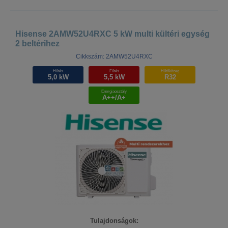
Hisense 2AMW52U4RXC 5 kW multi kültéri egység
2 beltérihez
Cikkszám: 2AMW52U4RXC
Hűtés
Fűtés
Hűtőközeg
5,0 kW
5,5 kW
R32
Energiaosztály
A++/A+
Tulajdonságok: