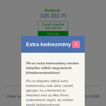
Bruttó ár:
335 331 Ft
Egyedi árajánlat
már 1db-tól!
Katt ide!
Extra kedvezmény
×
5%-os extra kedvezmény minden
Ingyenes kiszállítás
telepítés nélkül megvásárolt
klímaberendezéshez!
Szállítás: 2-5 munkanap
5%-os telepítés nélküli extra
kedvezmény csak akkor vehető
igénybe, ha a felmérést és
telepítést nem az Alba Klíma
Haier multisplit kültéri egység 2U40S2SM1FA 4,0kW
szakemberei végzik, de minden
Cikkszám: 2U40S2SM1FA
egyéb kedvezménnyel