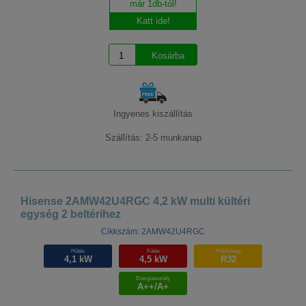
már 1db-tól!
Katt ide!
Ingyenes kiszállítás
Szállítás: 2-5 munkanap
Hisense 2AMW42U4RGC 4,2 kW multi kültéri
egység 2 beltérihez
Cikkszám: 2AMW42U4RGC
Hűtés
Fűtés
Hűtőközeg
4,1 kW
4,5 kW
R32
Energiaosztály
A++/A+