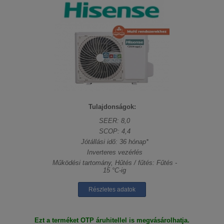
Tulajdonságok:
SEER: 8,0
SCOP: 4,4
Jótállási idő: 36 hónap*
Inverteres vezérlés
Működési tartomány, Hűtés / fűtés: Fűtés -
15 °C-ig
Részletes adatok
Ezt a terméket OTP áruhitellel is megvásárolhatja.