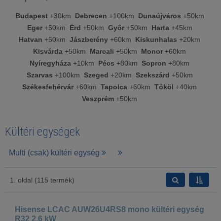
Budapest
+30km
Debrecen
+100km
Dunaújváros
+50km
Eger
+50km
Érd
+50km
Győr
+50km
Harta
+45km
Hatvan
+50km
Jászberény
+60km
Kiskunhalas
+20km
Kisvárda
+50km
Marcali
+50km
Monor
+60km
Nyíregyháza
+10km
Pécs
+80km
Sopron
+80km
Szarvas
+100km
Szeged
+20km
Szekszárd
+50km
Székesfehérvár
+60km
Tapolca
+60km
Tököl
+40km
Veszprém
+50km
Kültéri egységek
Multi (csak) kültéri egység
1. oldal (115 termék)
Hisense LCAC AUW26U4RS8 mono kültéri egység
R32 2,6 kW