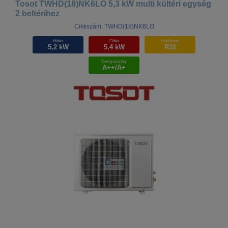
Tosot TWHD(18)NK6LO 5,3 kW multi kültéri egység
2 beltérihez
Cikkszám: TWHD(18)NK6LO
Hűtés
Fűtés
Hűtőközeg
5,2 kW
5,4 kW
R32
Energiaosztály
A++/A+