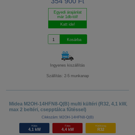
354 900 Ft
Egyedi árajánlat
már 1db-tól!
Katt ide!
Ingyenes kiszállítás
Szállítás: 2-5 munkanap
Midea M2OH-14HFN8-Q(B) multi kültéri (R32, 4,1 kW,
max 2 beltéri, csepptálca fűtéssel)
Cikkszám: M2OH-14HFN8-Q(B)
Hűtés
Fűtés
Hűtőközeg
4,1 kW
4,4 kW
R32