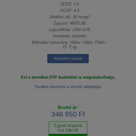
SEER: 7,6
SCOP: 4,4
Jótállási idő: 36 hónap*
Zajszint: 48/55 dB
Légszállítás: 2300 m³/h
Inverteres vezérlés
Működési tartomány, Hűtés / fűtés: Fűtés -
15 °C-ig
Részletes adatok
Ezt a terméket OTP áruhitellel is megvásárolhatja.
További részletek a termék adatlapján
Bruttó ár:
346 950 Ft
Egyedi árajánlat
már 1db-tól!