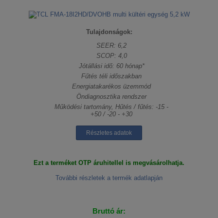
Tulajdonságok:
SEER: 6,2
SCOP: 4,0
Jótállási idő: 60 hónap*
Fűtés téli időszakban
Energiatakarékos üzemmód
Öndiagnosztika rendszer
Működési tartomány, Hűtés / fűtés: -15 -
+50 / -20 - +30
Részletes adatok
Ezt a terméket OTP áruhitellel is megvásárolhatja.
További részletek a termék adatlapján
Bruttó ár: