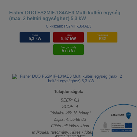
Fisher DUO FS2MIF-184AE3 Multi kültéri egység
(max. 2 beltéri egységhez) 5,3 kW
Cikkszám: FS2MIF-184AE3
Hűtés
Fűtés
Hűtőközeg
5,3 kW
5,57 kW
R32
Energiaosztály
A++/A+
Tulajdonságok:
SEER: 6,1
SCOP: 4
Jótállási idő: 36 hónap*
Zajszint: 55-65 dB
Fűtés téli időszakban
Működési tartomány, Hűtés / fűtés: −15°C-
43°C/−22°C-24°C