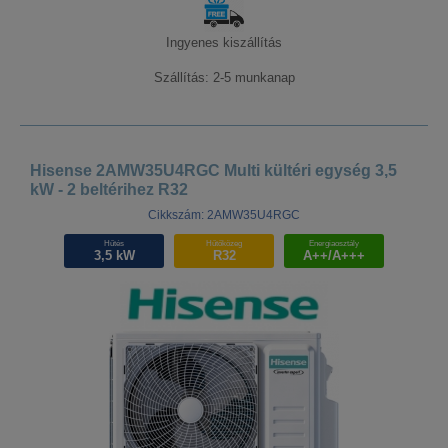
Ingyenes kiszállítás
Szállítás: 2-5 munkanap
Hisense 2AMW35U4RGC Multi kültéri egység 3,5
kW - 2 beltérihez R32
Cikkszám: 2AMW35U4RGC
Hűtés
Hűtőközeg
Energiaosztály
3,5 kW
R32
A++/A+++