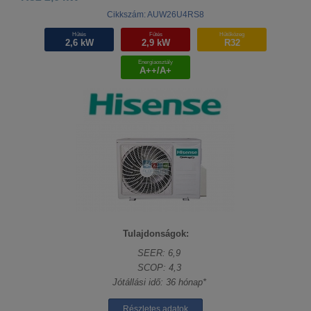
Cikkszám: AUW26U4RS8
Hűtés
Fűtés
Hűtőközeg
2,6 kW
2,9 kW
R32
Energiaosztály
A++/A+
Tulajdonságok:
SEER: 6,9
SCOP: 4,3
Jótállási idő: 36 hónap*
Részletes adatok