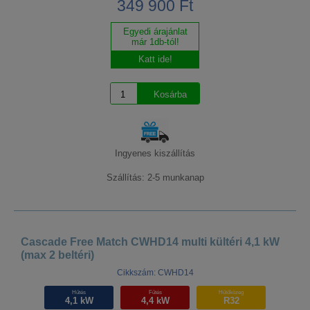
349 900 Ft
Egyedi árajánlat
már 1db-tól!
Katt ide!
Ingyenes kiszállítás
Szállítás: 2-5 munkanap
Cascade Free Match CWHD14 multi kültéri 4,1 kW
(max 2 beltéri)
Cikkszám: CWHD14
Hűtés
Fűtés
Hűtőközeg
4,1 kW
4,4 kW
R32