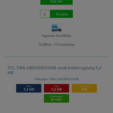
Katt ide!
Ingyenes kiszállítás
Szállítás: 2-5 munkanap
TCL FMA-18I2HD/DVOHB multi kültéri egység 5,2
kW
Cikkszám: FMA-18I2HD/DVOHB
Hűtés
Fűtés
Hűtőközeg
5,2 kW
5,2 kW
R32
Energiaosztály
A++/A+