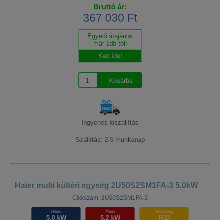
Bruttó ár:
367 030 Ft
Egyedi árajánlat
már 1db-tól!
Katt ide!
Ingyenes kiszállítás
Szállítás: 2-5 munkanap
Haier multi kültéri egység 2U50S2SM1FA-3 5,0kW
Cikkszám: 2U50S2SM1FA-3
Hűtés
Fűtés
Hűtőközeg
5,0 kW
5,2 kW
R32