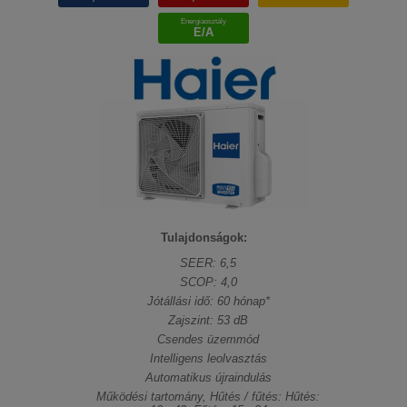
Energiaosztály
E/A
Tulajdonságok:
SEER: 6,5
SCOP: 4,0
Jótállási idő: 60 hónap*
Zajszint: 53 dB
Csendes üzemmód
Intelligens leolvasztás
Automatikus újraindulás
Működési tartomány, Hűtés / fűtés: Hűtés: