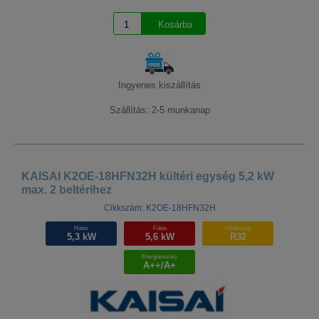
Ingyenes kiszállítás
Szállítás: 2-5 munkanap
KAISAI K2OE-18HFN32H kültéri egység 5,2 kW
max. 2 beltérihez
Cikkszám: K2OE-18HFN32H
Hűtés
Fűtés
Hűtőközeg
5,3 kW
5,6 kW
R32
Energiaosztály
A++/A+